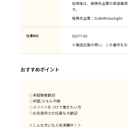
採用後は、提携先企業の直接雇用
す。
提携先企業：SUBARUnwSight
仕事NO.
58377-00
※電話応募の際に、この番号をお
おすすめポイント
◇未経験者歓迎
◇学歴/スキル不問
◇メリハリをつけて働きたい方
◇お友達同士の応募も大歓迎
＜こんな方にも人気沸騰中！＞