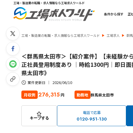
工場・製造業の転職・求人情報なら工場求人ワールド
条件から探す
正
工場・製造業の転職・求人情報なら工場求人ワールド
工場求人
群
＜群馬県太田市＞【紹介案件】【未経験から
正社員登用制度あり ｜時給1300円｜即日
県太田市》
2026/06/10
案件更新日
276,315
群馬県太田市
月収例
勤務地
円
電話で応募
0120-951-130
キープする