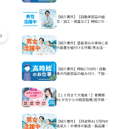
【紹介案件】【自動車部品の組
立・加工・検査など】時給1700
円/2交替/静岡県富士市今泉/5勤2
休または4勤2休/土日休みまたは
シフト制/未経験歓迎/無期雇用派
遣/月収例40.3万円以上
【紹介案件】塗装済みの車体に走
行装置を組付ける作業/男女活躍
中★賞与有！
【紹介案件】時給1700円！自動
車の内装部品の組み付け、下廻り
部品等を組み付ける作業！男性活
躍中★
【１０月まで大増員！】寮費無
料/夕方からの固定勤務/岩手県釜
石市/部品加工・表面処理
【紹介案件】【月収例42.5万円の
高収入！半導体の製造・製品確