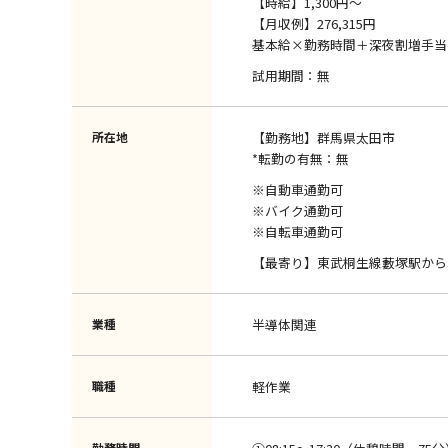
【時給】1,300円～
【月収例】276,315円
基本給×勤務時間＋深夜割増手当
試用期間：無
所在地
【勤務地】群馬県太田市
*転勤の有無：無
※自動車通勤可
※バイク通勤可
※自転車通勤可
【最寄り】東武桐生線藪塚駅から
業種
半導体関連
職種
軽作業
勤務時間