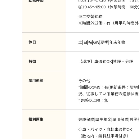
①08:15～17:30（休憩時間 75
②19:45～05:00（休憩時間 60
※二交替勤務
※時間外労働：有（月平均時間外
休日
土|日|祝|GW|夏季|年末年始
特徴
【環境】車通勤OK|禁煙・分煙
雇用形態
その他
*期間の定め：有(更新条件：契
況、従事している業務の進捗状況
*更新の上限：無
福利厚生
健康保険|厚生年金|雇用保険|労災
◇車・バイク・自転車通勤OK
（敷地内：無料駐車場付き）