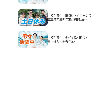
認】高時給1900円/2交替/三重県
四日市市山之一色町/4勤2休のシ
フト制/即入寮OKの寮完備/研修
期間あり/クリーンルーム/男女活
【紹介案件】玉掛け・クレーンで
躍
重量物の運搬作業/資格を活かし
てガッツリ稼ぎたい方におすすめ
です◎
【紹介案件】タイヤ原材料の計
量・投入・運搬作業/