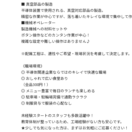
■ 真空部品の製造
半導体装置で使用される、真空対応部品の製造。
精密な作業が中心ですが、落ち着いたキレイな環境で集中して
■機械オペレーター
製造機械への材料セットや
ボタン操作などのカンタン作業が中心！
複雑な設定や難しい操作はありません♪
※配属工程は、適性やご希望・現場状況を考慮して決定します。
《職場環境》
◎ 半導体関連企業ならではのキレイで快適な職場
◎ おしゃれで広い食堂あり
（全品300円！）
◎ メニュー豊富で毎日のランチも楽しめる
◎ 駐車場・駐輪場完備で通勤ラクラク
◎ 制服貸与で服装の心配なし
未経験スタートのスタッフも多数活躍中！
教育体制が整っているため、工場経験がない方も安心です。
★少しでも気になった方は、まずはお気軽にご応募ください！