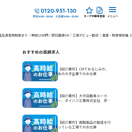
0120-951-130
キープ中
簡単登録
平日9:00～20:00 土日祝9:00～18:00
メニュー
社員登用制度あり ｜時給1300円｜即日面接OK｜工場デビュー歓迎 ｜食堂・駐車場完備
おすすめの高額求人
【紹介案件】CMでおなじみの、
あの大手企業でのお仕事
【紹介案件】大手自動車メーカ
ー、ダイハツ工業株式会社 京都
（大山崎）工場でのお仕事
【紹介案件】樹脂製品の製造を行
っている工場でのお仕事