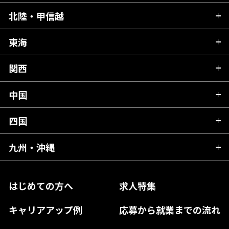
青森県
北陸・甲信越
茨城県
秋田県
栃木県
東海
新潟県
山形県
群馬県
富山県
関西
岐阜県
岩手県
埼玉県
石川県
静岡県
中国
滋賀県
宮城県
千葉県
福井県
愛知県
京都府
四国
広島県
福島県
東京都
山梨県
三重県
大阪府
岡山県
九州・沖縄
愛媛県
神奈川県
長野県
兵庫県
鳥取県
香川県
福岡県
はじめての方へ
求人特集
奈良県
島根県
高知県
佐賀県
キャリアアップ例
応募から就業までの流れ
和歌山県
山口県
徳島県
長崎県