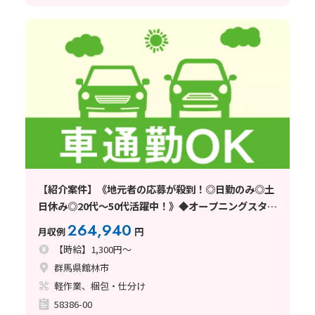
【紹介案件】《地元者の応募が殺到！◎日勤のみ◎土
日休み◎20代〜50代活躍中！》◆オープニングスタッ
フ大募集！◆未経験OK◆自動車部品の梱包スタッフ
264,940
月収例
円
◆即日面接《群馬県館林市》
【時給】1,300円～
群馬県館林市
軽作業、梱包・仕分け
58386-00