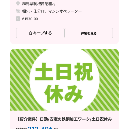
群馬県利根郡昭和村
梱包・仕分け、マシンオペレーター
61530-00
キープする
詳細を見る
【紹介案件】日勤/安定の鉄鋼加工ワーク/土日祝休み
212,406