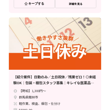
キープする
詳細を見る
【紹介案件】日勤のみ／土日祝休／残業ゼロ！◎未経
験OK｜包装・梱包スタッフ募集｜キレイな医薬品工
場でコツコツ軽作業｜快適クリーンルームでプライベ
【時給】1,300円～
ートも充実！《群馬県館林市》
群馬県館林市
軽作業、検査、梱包・仕分け
58393-00