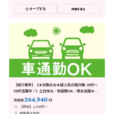
キープする
詳細を見る
【紹介案件】《★日勤のみ★超人気の軽作業-20代〜
50代活躍中！》土日休み／未経験OK／男女活躍★自
動車部品の梱包スタッフ★即日面接＆工場見学後の即
264,940
月収例
円
内定！体への負担少なめ＆長期で
【時給】1,300円～
群馬県太田市