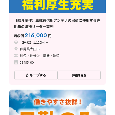
【紹介案件】車載通信用アンテナの出荷に使用する専
用箱の清掃リーダー業務
216,000
月収例
円
【時給】1,120円～
群馬県太田市
梱包・仕分け、清掃・洗浄
58495-00
キープする
詳細を見る