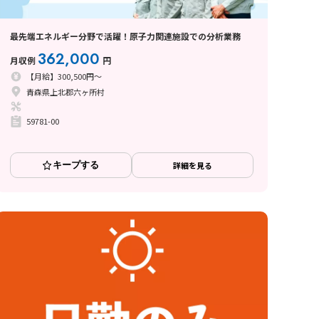
最先端エネルギー分野で活躍！原子力関連施設での分析業務
362,000
月収例
円
【月給】300,500円～
青森県上北郡六ヶ所村
59781-00
キープする
詳細を見る