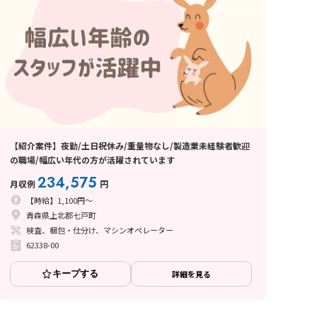
【紹介案件】夜勤/土日祝休み/重量物なし/製造業未経験者歓迎
の職場/幅広い年代の方が活躍されています
234,575
月収例
円
【時給】1,100円～
青森県上北郡七戸町
検査、梱包・仕分け、マシンオペレーター
62338-00
キープする
詳細を見る