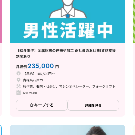
【紹介案件】金属粉末の運搬や加工 正社員のお仕事!資格支援
制度あり!
235,000
月収例
円
【月給】186,500円～
青森県八戸市
軽作業、梱包・仕分け、マシンオペレーター、フォークリフト
60779-00
キープする
詳細を見る