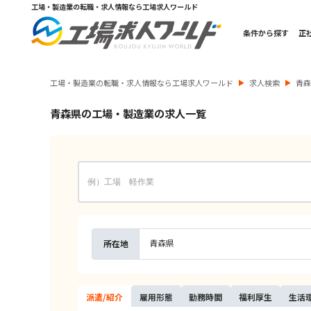
工場・製造業の転職・求人情報なら工場求人ワールド
条件から探す
正
工場・製造業の転職・求人情報なら工場求人ワールド
求人検索
青
青森県の工場・製造業の求人一覧
青森県
所在地
派遣/
紹介
雇用
形態
勤務
時間
福利
厚生
生活