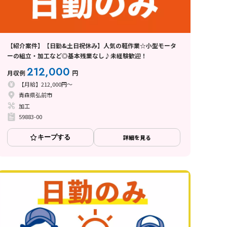
【紹介案件】【日勤&土日祝休み】人気の軽作業☆小型モータ
ーの組立・加工など◎基本残業なし♪未経験歓迎！
212,000
月収例
円
【月給】212,000円～
青森県弘前市
加工
59883-00
キープする
詳細を見る