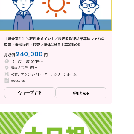
【紹介案件】＼軽作業メイン！／未経験歓迎◎半導体ウェハの
製造・機械操作・検査♪年休126日！車通勤OK
240,000
月収例
円
【月給】187,000円～
青森県五所川原市
検査、マシンオペレーター、クリーンルーム
58933-00
キープする
詳細を見る