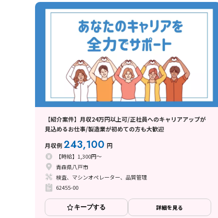
【紹介案件】月収24万円以上可/正社員へのキャリアアップが
見込めるお仕事/製造業が初めての方も大歓迎
243,100
月収例
円
【時給】1,300円～
青森県八戸市
検査、マシンオペレーター、品質管理
62455-00
キープする
詳細を見る