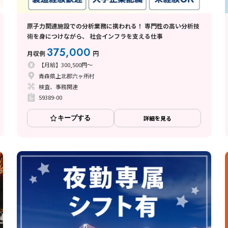
原子力関連施設での分析業務に携われる！ 専門性の高い分析技
術を身につけながら、 社会インフラを支える仕事
375,000
月収例
円
【月給】300,500円～
青森県上北郡六ヶ所村
検査、事務関連
59389-00
キープする
詳細を見る