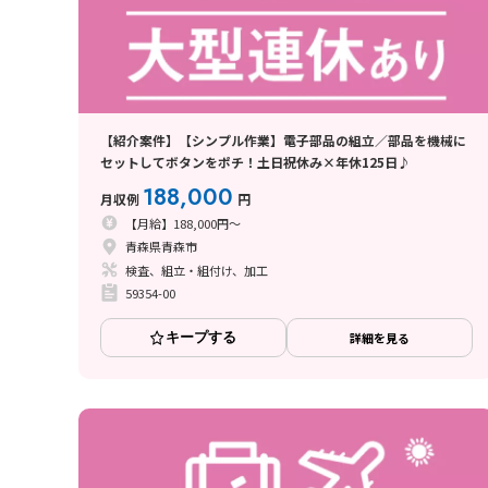
【紹介案件】【シンプル作業】電子部品の組立／部品を機械に
セットしてボタンをポチ！土日祝休み×年休125日♪
188,000
月収例
円
【月給】188,000円～
青森県青森市
検査、組立・組付け、加工
59354-00
キープする
詳細を見る