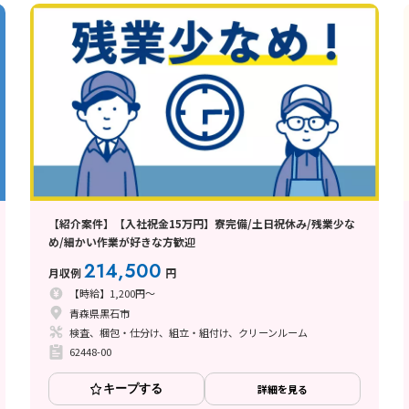
【紹介案件】【入社祝金15万円】寮完備/土日祝休み/残業少な
め/細かい作業が好きな方歓迎
214,500
月収例
円
【時給】1,200円～
青森県黒石市
検査、梱包・仕分け、組立・組付け、クリーンルーム
62448-00
キープする
詳細を見る