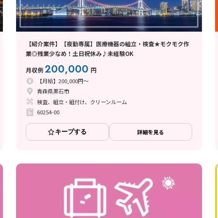
【紹介案件】【夜勤専属】医療機器の組立・検査★モクモク作
業◎残業少なめ！土日祝休み♪未経験OK
200,000
月収例
円
【月給】200,000円～
青森県黒石市
検査、組立・組付け、クリーンルーム
60254-00
キープする
詳細を見る