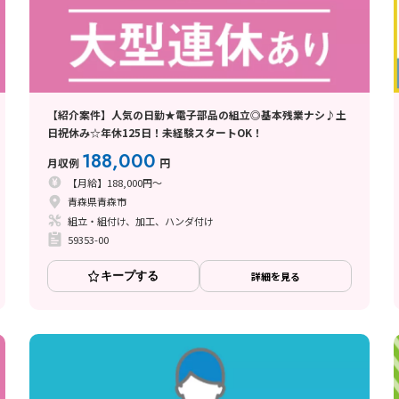
【紹介案件】人気の日勤★電子部品の組立◎基本残業ナシ♪土
日祝休み☆年休125日！未経験スタートOK！
188,000
月収例
円
【月給】188,000円～
青森県青森市
組立・組付け、加工、ハンダ付け
59353-00
キープする
詳細を見る