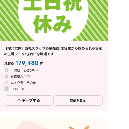
【紹介案件】当社スタッフ多数在籍/未経験から始められる安定
の工場ワーク/きれいな職場です
179,480
月収例
円
【時給】1,030円～
青森県八戸市
立ち作業、その他
62358-00
キープする
詳細を見る