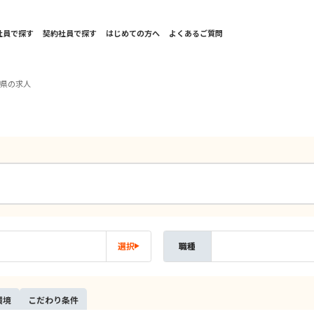
社員で探す
契約社員で探す
はじめての方へ
よくあるご質問
森県の求人
選択
職種
環境
こだ
わり
条件