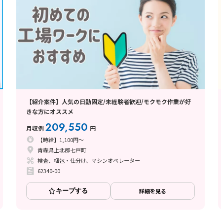
【紹介案件】人気の日勤固定/未経験者歓迎/モクモク作業が好
きな方にオススメ
209,550
月収例
円
【時給】1,100円～
青森県上北郡七戸町
検査、梱包・仕分け、マシンオペレーター
62340-00
キープする
詳細を見る