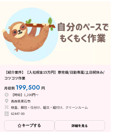
【紹介案件】【入社祝金15万円】寮完備/日勤専属/土日祝休み/
コツコツ作業
199,500
月収例
円
【時給】1,200円～
青森県黒石市
検査、梱包・仕分け、組立・組付け、クリーンルーム
62447-00
キープする
詳細を見る