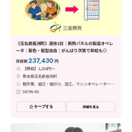
《玉名郡長洲町》週休2日｜断熱パネルの製造オペレ
ータ｜髪色・髪型自由｜がんばり次第で昇給も◎
237,430
月収例
円
【時給】1,250円～
熊本県玉名郡長洲町
軽作業、組立・組付け、加工、マシンオペレーター、立ち作業、バリ取り
56796-00
キープする
詳細を見る