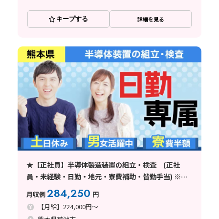
キープする
詳細を見る
★【正社員】半導体製造装置の組立・検査 (正社
員・未経験・日勤・地元・寮費補助・皆勤手当) ※ワ
ールドインテック直接雇用
284,250
月収例
円
【月給】224,000円～