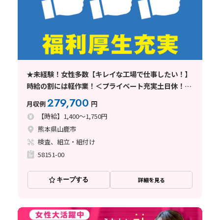
★未経験！女性多数【キレイな工場で仕事したい！】
時給の割には軽作業！＜プライベート充実土日休！交
替無！小型機器組立・検査＞
279,700
月収例
円
【時給】1,400～1,750円
熊本県山鹿市
検査、組立・組付け
58151-00
キープする
詳細を見る