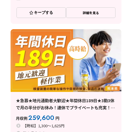
キープする
詳細を見る
★急募★地元通勤者大歓迎★年間休日189日★3勤3休
で月の半分がお休み！連休でプライベートも充実！
簡単な検査業務のお仕事です＜合志市＞
259,600
月収例
円
【時給】1,300～1,625円