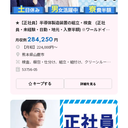
★【正社員】半導体製造装置の組立・検査 (正社
員・未経験・日勤・地元・入寮半額) ※ワールドイン
テック直接雇用
284,250
月収例
円
【月給】224,000円～
熊本県山鹿市
検査、梱包・仕分け、組立・組付け、クリーンルーム、清掃・洗浄、立ち作業
53756-05
キープする
詳細を見る