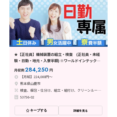
★【正社員】機械装置の組立・検査 (正社員・未経
験・日勤・地元・入寮半額) ※ワールドインテック直
接雇用
284,250
月収例
円
【月給】224,000円～
熊本県山鹿市
検査、梱包・仕分け、組立・組付け、クリーンルーム、清掃・洗浄、立ち作業
53756-02
キープする
詳細を見る