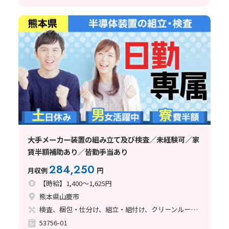
大手メーカー装置の組み立て及び検査／未経験可／家
賃半額補助あり／皆勤手当あり
284,250
月収例
円
【時給】1,400～1,625円
熊本県山鹿市
検査、梱包・仕分け、組立・組付け、クリーンルーム、清掃・洗浄、立ち作業
53756-01