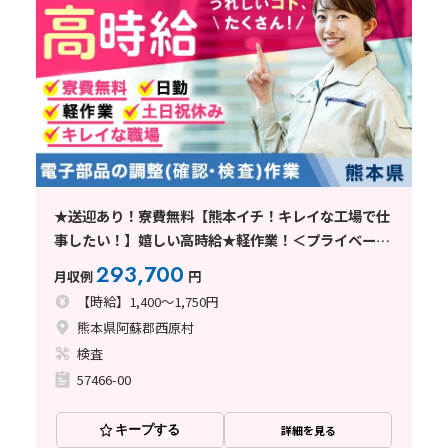
★送迎あり！寮費無料【熊本イチ！キレイな工場で仕
事したい！】嬉しい高時給★軽作業！＜プライベート
充実土日休！交替無！電子部品組立・検査＞
293,700
月収例
円
【時給】1,400～1,750円
熊本県阿蘇郡西原村
検査
57466-00
キープする
詳細を見る