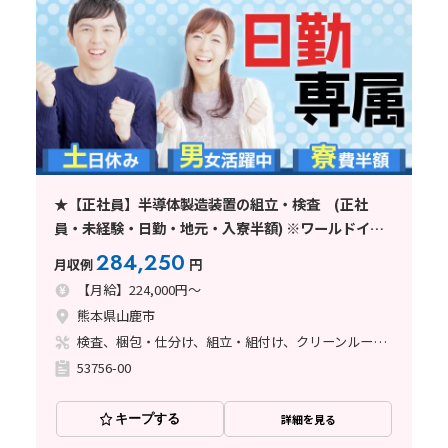
★【正社員】半導体製造装置の組立・検査 (正社
員・未経験・日勤・地元・入寮半額) ※ワールドイン
テック直接雇用
284,250
月収例
円
【月給】224,000円～
熊本県山鹿市
検査、梱包・仕分け、組立・組付け、クリーンルーム、清掃・洗浄、立ち作業
53756-00
キープする
詳細を見る