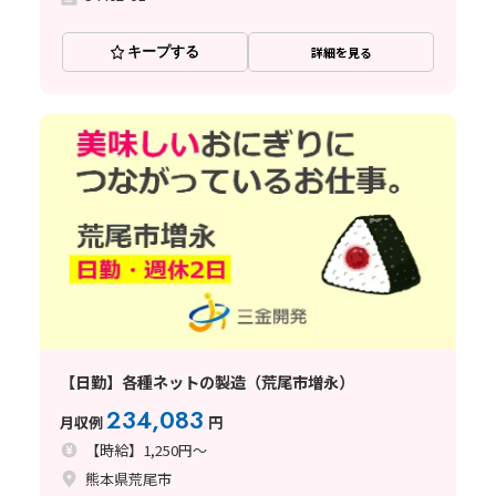
キープする
詳細を見る
【日勤】各種ネットの製造（荒尾市増永）
234,083
月収例
円
【時給】1,250円～
熊本県荒尾市