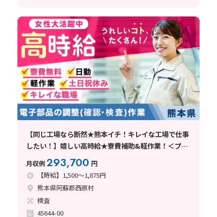
【同じ工場なら断然★熊本イチ！キレイな工場で仕事
したい！】嬉しい高時給★寮費補助&軽作業！＜プラ
イベート充実土日休！交替無！電子部品組立・検査＞
293,700
月収例
円
【時給】1,500～1,875円
熊本県阿蘇郡西原村
検査
45644-00