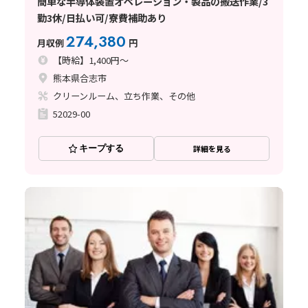
簡単な半導体装置オペレーション・製品の搬送作業/3
勤3休/日払い可/寮費補助あり
274,380
月収例
円
【時給】1,400円～
熊本県合志市
クリーンルーム、立ち作業、その他
52029-00
キープする
詳細を見る