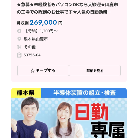
★急募★未経験者もパソコンOKなら大歓迎★山鹿市
の工場での総務のお仕事です★人気の日勤勤務
★GW・夏季休暇・年末年始の連休もしっかりあり、
269,000
月収例
円
プライベートも充実★
【時給】1,200円～
熊本県山鹿市
その他
53756-04
キープする
詳細を見る