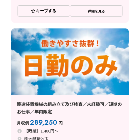
キープする
詳細を見る
製造装置機械の組み立て及び検査／未経験可／短期の
お仕事／年内限定
289,250
月収例
円
【時給】1,400円～
熊本県菊池市