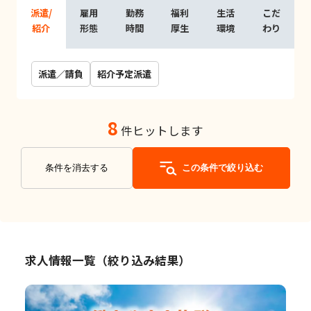
派遣/
雇用
勤務
福利
生活
こだ
紹介
形態
時間
厚生
環境
わり
派遣／請負
紹介予定派遣
8
件ヒットします
条件を消去する
この条件で絞り込む
求人情報一覧（絞り込み結果）