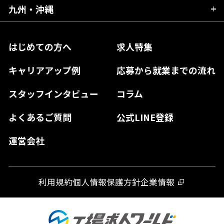
三重県
大阪府
岡山県
九州・沖縄
愛媛県
神奈川県
長野県
兵庫県
鳥取県
香川県
福岡県
はじめての方へ
求人特集
奈良県
島根県
高知県
佐賀県
キャリアアップ例
応募から就業までの流れ
和歌山県
山口県
徳島県
長崎県
スタッフインタビュー
コラム
大分県
よくあるご質問
公式LINE登録
熊本県
運営会社
宮崎県
鹿児島県
利用規約
個人情報保護方針
企業情報
沖縄県