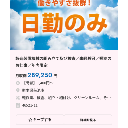
製造装置機械の組み立て及び検査／未経験可／短期の
お仕事／年内限定
289,250
月収例
円
【時給】1,400円～
熊本県菊池市
軽作業、検査、組立・組付け、クリーンルーム、その他
46521-11
キープする
詳細を見る