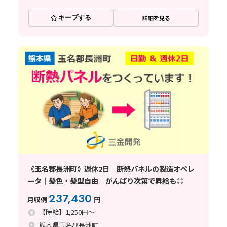
キープする
詳細を見る
《玉名郡長洲町》週休2日｜断熱パネルの製造オペレ
ータ｜髪色・髪型自由｜がんばり次第で昇給も◎
237,430
月収例
円
【時給】1,250円～
熊本県玉名郡長洲町