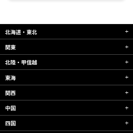
北海道・東北
関東
北海道
青森県
北陸・甲信越
茨城県
秋田県
栃木県
東海
新潟県
山形県
群馬県
富山県
関西
岐阜県
岩手県
埼玉県
石川県
静岡県
中国
滋賀県
宮城県
千葉県
福井県
愛知県
京都府
四国
広島県
福島県
東京都
山梨県