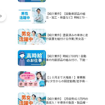
【紹介案件】【自動車部品の組
立・加工・検査など】時給1700
円/2交替/静岡県富士市今泉/5勤2
休または4勤2休/土日休みまたは
シフト制/未経験歓迎/無期雇用派
遣/月収例40.3万円以上
【紹介案件】塗装済みの車体に走
行装置を組付ける作業/男女活躍
中★賞与有！
【紹介案件】時給1700円！自動
車の内装部品の組み付け、下廻り
部品等を組み付ける作業！男性活
躍中★
【１０月まで大増員！】寮費無
料/夕方からの固定勤務/岩手県釜
石市/部品加工・表面処理
【紹介案件】【月収例42.5万円の
高収入！半導体の製造・製品確