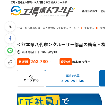
工場・製造業の転職・求人情報なら工場求人ワールド
条件から探す
正
工場・製造業の転職・求人情報なら工場求人ワールド
工場求人
熊
＜熊本県八代市＞クルーザー部品の鋳造・
2026/06/18
案件更新日
263,780
熊本県八代市
月収例
勤務地
円
電話で応募
0120-951-130
キープする