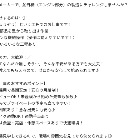
メーカーで、船外機（エンジン部分）の製造にチャレンジしませんか？
せするのは…】
ゅうぞう）という工程でのお仕事です！
ミ部品を型から取り出す作業
タンな機械操作（操作は覚えやすいです！）
もいろいろな工程あり
の方、大歓迎！／
てなんだか難しそう…」そんな不安がある方でも大丈夫！
教えてもらえるので、ゼロから安心して始められます♪
仕事のおすすめポイント】
採用で長期安定！安心の月給制！
ビューOK！未経験から始めた先輩も多数♪
みでプライベートの予定も立てやすい！
制度あり！急な出費にも安心♪
イク通勤OK！通勤手当あり
は食堂・売店・休憩スペースありで快適環境！
場見学もできるので、職場の雰囲気を見てから決められます◎