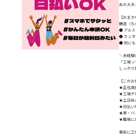
あの大手
【おまか
鋳造（ち
● アル
● カン
● 他に
＼未経験
「工場っ
しっかり
【このお
★正社員
★工場デ
★土日休
★日払い
★車・バ
★職場に
事前に工