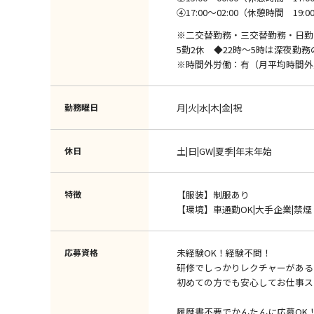
④17:00～02:00（休憩時間 19:00～1
※二交替勤務・三交替勤務・日勤
5勤2休 ◆22時～5時は深夜勤
※時間外労働：有（月平均時間外
勤務曜日
月|火|水|木|金|祝
休日
土|日|GW|夏季|年末年始
特徴
【服装】制服あり
【環境】車通勤OK|大手企業|禁
応募資格
未経験OK！経験不問！
研修でしっかりレクチャーがある
初めての方でも安心してお仕事ス
履歴書不要でかんたんに応募OK