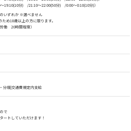
9:10(10分) /21:10～22:00(50分) /0:00～0:10(10分)）
のいずれか ※選べません
務のため18歳以上の方に限ります。
労働 20時間程度）
煙・分煙|交通費規定内支給
ので
タートしていただけます！
！