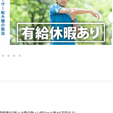
通勤距離(往復)×出勤日数×14円/km※最大5万円まで)