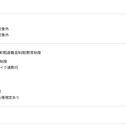
対象外
対象外
保険|退職金制度|教育制度
制度
ク通勤可
）
)
度
各種規定あり