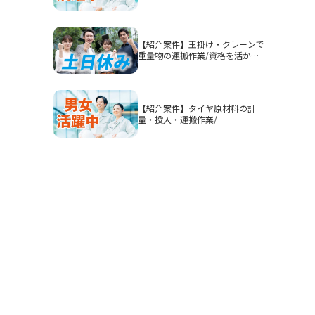
認】高時給1900円/2交替/三重県
四日市市山之一色町/4勤2休のシ
フト制/即入寮OKの寮完備/研修
期間あり/クリーンルーム/男女活
【紹介案件】玉掛け・クレーンで
躍
重量物の運搬作業/資格を活かし
てガッツリ稼ぎたい方におすすめ
です◎
【紹介案件】タイヤ原材料の計
量・投入・運搬作業/