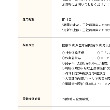
お気軽にお問い合わせください！
雇用形態
正社員
*期間の定め：正社員募集のため
*更新の上限：正社員募集のため
福利厚生
健康保険|厚生年金|雇用保険|労災
◇社会保険完備 ◇日払い
◇作業着貸与 ◇車・バイ
◇諸手当（残業/深夜/休出/通勤
◇有給休暇(6ヶ月以上勤務後付与
◇各種制度(等級制度/評価制度)
◇人事評価制度/キャリア教育制
◇退職金制度(在籍3年以上) ※
受動喫煙対策
有(敷地内全面禁煙)