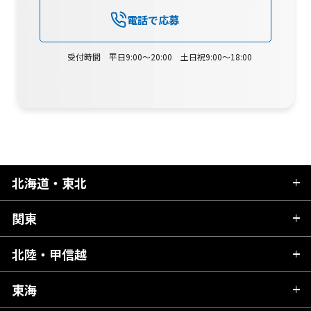
電話で応募
受付時間 平日9:00～20:00 土日祝9:00～18:00
北海道・東北
関東
北海道
青森県
北陸・甲信越
茨城県
秋田県
栃木県
東海
新潟県