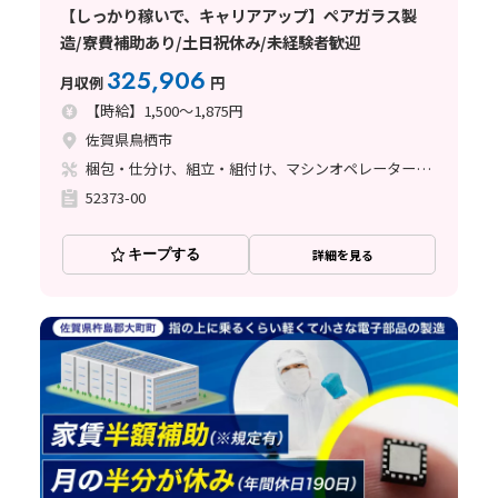
【しっかり稼いで、キャリアアップ】ペアガラス製
造/寮費補助あり/土日祝休み/未経験者歓迎
325,906
月収例
円
【時給】1,500～1,875円
佐賀県鳥栖市
梱包・仕分け、組立・組付け、マシンオペレーター、立ち作業
52373-00
キープする
詳細を見る