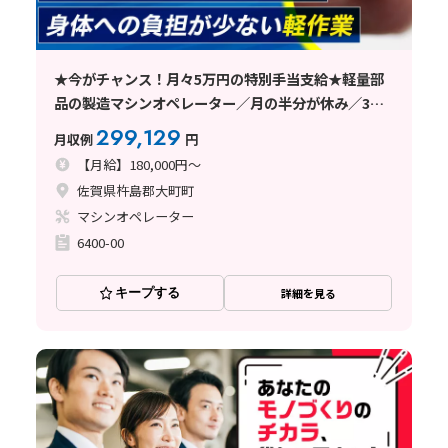
★今がチャンス！月々5万円の特別手当支給★軽量部
品の製造マシンオペレーター／月の半分が休み／3勤3
休／日払い可
299,129
月収例
円
【月給】180,000円～
佐賀県杵島郡大町町
マシンオペレーター
6400-00
キープする
詳細を見る