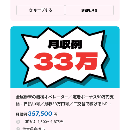
キープする
詳細を見る
金属粉末の機械オペレーター／定着ボーナス50万円支
給／日払い可／月収33万円可／二交替で稼げる!≪佐
賀県鳥栖市≫
357,500
月収例
円
【時給】1,500～1,875円
佐賀県鳥栖市