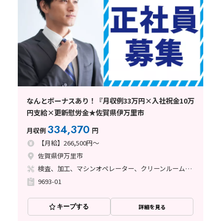
なんとボーナスあり！『月収例33万円×入社祝金10万
円支給×更新慰労金★佐賀県伊万里市
334,370
月収例
円
【月給】266,500円～
佐賀県伊万里市
検査、加工、マシンオペレーター、クリーンルーム、立ち作業
9693-01
キープする
詳細を見る