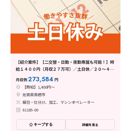
【紹介案件】【二交替・日勤・夜勤専属も可能！】時
給１４００円（月収２７万可）／土日休／２０～４０
代未経験者活躍中
273,584
月収例
円
【時給】1,400円～
佐賀県鳥栖市
梱包・仕分け、加工、マシンオペレーター
61185-00
キープする
詳細を見る