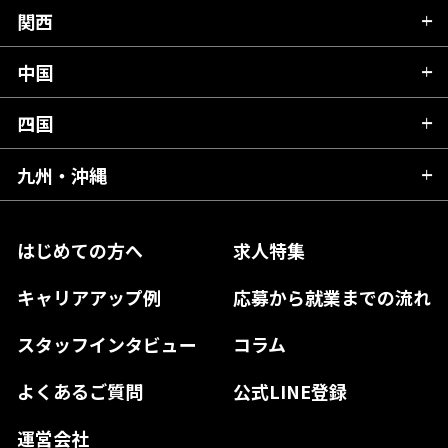
山形県
群馬県
富山県
関西
岐阜県
岩手県
埼玉県
石川県
静岡県
中国
滋賀県
宮城県
千葉県
福井県
愛知県
京都府
四国
広島県
福島県
東京都
山梨県
三重県
大阪府
岡山県
九州・沖縄
愛媛県
神奈川県
長野県
兵庫県
鳥取県
香川県
福岡県
はじめての方へ
求人特集
奈良県
島根県
高知県
佐賀県
キャリアアップ例
応募から就業までの流れ
和歌山県
山口県
徳島県
長崎県
スタッフインタビュー
コラム
大分県
よくあるご質問
公式LINE登録
熊本県
運営会社