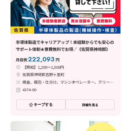
半導体製造でキャリアアップ！未経験からでも安心の
サポート体制★寮費無料でお得／《佐賀県神埼郡》
222,093
月収例
円
【時給】1,200～1,500円
佐賀県神埼郡吉野ヶ里町
検査、梱包・仕分け、マシンオペレーター、クリーンルーム、品質管理、立ち作業
4374-00
キープする
詳細を見る