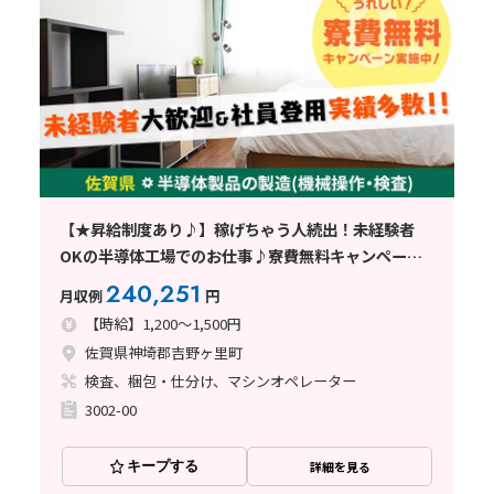
【★昇給制度あり♪】稼げちゃう人続出！未経験者
OKの半導体工場でのお仕事♪寮費無料キャンペーン
中！＜佐賀県吉野ヶ里町＞
240,251
月収例
円
【時給】1,200～1,500円
佐賀県神埼郡吉野ヶ里町
検査、梱包・仕分け、マシンオペレーター
3002-00
キープする
詳細を見る