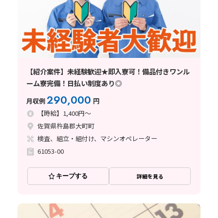
【紹介案件】未経験歓迎★即入寮可！備品付きワンル
ーム寮完備！日払い制度あり◎
290,000
月収例
円
【時給】1,400円～
佐賀県杵島郡大町町
検査、組立・組付け、マシンオペレーター
61053-00
キープする
詳細を見る