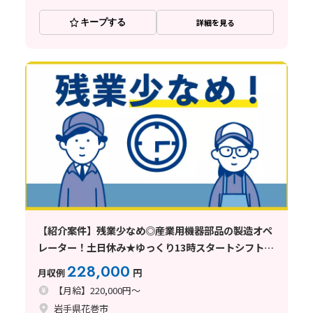
キープする
詳細を見る
【紹介案件】残業少なめ◎産業用機器部品の製造オペ
レーター！土日休み★ゆっくり13時スタートシフトあ
り♪
228,000
月収例
円
【月給】220,000円～
岩手県花巻市