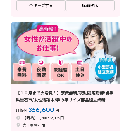
キープする
詳細を見る
【１０月まで大増員！】寮費無料/夜勤固定勤務/岩手
県釜石市/女性活躍中/手の平サイズ部品組立業務
356,600
月収例
円
【時給】1,700～2,125円
岩手県釜石市