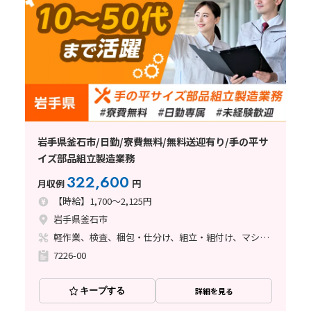
岩手県釜石市/日勤/寮費無料/無料送迎有り/手の平サ
イズ部品組立製造業務
322,600
月収例
円
【時給】1,700～2,125円
岩手県釜石市
軽作業、検査、梱包・仕分け、組立・組付け、マシンオペレーター、立ち作業
7226-00
キープする
詳細を見る