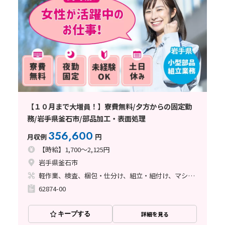
【１０月まで大増員！】寮費無料/夕方からの固定勤
務/岩手県釜石市/部品加工・表面処理
356,600
月収例
円
【時給】1,700～2,125円
岩手県釜石市
軽作業、検査、梱包・仕分け、組立・組付け、マシンオペレーター、立ち作業
62874-00
キープする
詳細を見る