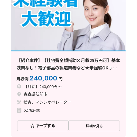
【紹介案件】【社宅費全額補助×月収25万円可】基本
残業なし！電子部品の製造業務など★未経験OK♪車
通勤可
240,000
月収例
円
【月給】240,000円～
青森県弘前市
検査、マシンオペレーター
62782-00
キープする
詳細を見る