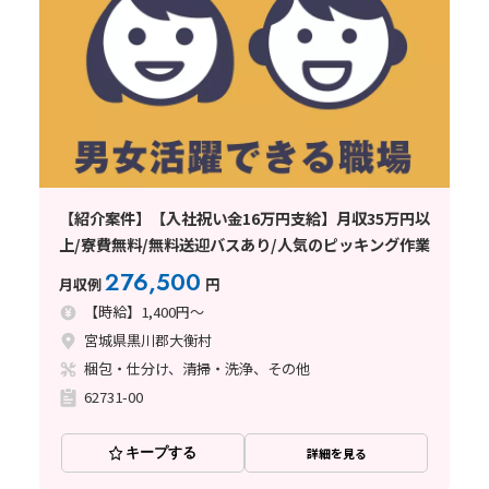
【紹介案件】【入社祝い金16万円支給】月収35万円以
上/寮費無料/無料送迎バスあり/人気のピッキング作業
276,500
月収例
円
【時給】1,400円～
宮城県黒川郡大衡村
梱包・仕分け、清掃・洗浄、その他
62731-00
キープする
詳細を見る