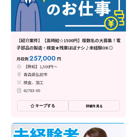
【紹介案件】【高時給☆1500円】複数名の大募集！電
子部品の製造・検査★残業ほぼナシ♪未経験OK◎
257,000
月収例
円
【時給】1,500円～
青森県弘前市
検査、加工
62783-00
キープする
詳細を見る