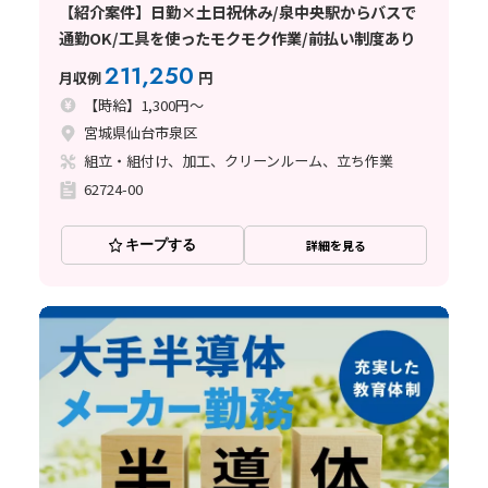
【紹介案件】日勤×土日祝休み/泉中央駅からバスで
通勤OK/工具を使ったモクモク作業/前払い制度あり
211,250
月収例
円
【時給】1,300円～
宮城県仙台市泉区
組立・組付け、加工、クリーンルーム、立ち作業
62724-00
キープする
詳細を見る