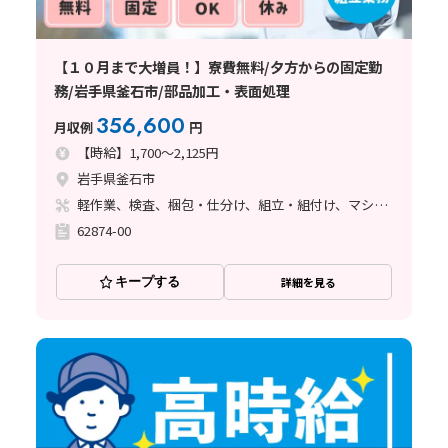
【１０月まで大増員！】寮費無料/夕方からの固定勤
務/岩手県釜石市/部品加工・表面処理
356,600
月収例
円
【時給】1,700～2,125円
岩手県釜石市
軽作業、検査、梱包・仕分け、組立・組付け、マシンオペレーター、立ち作業
62874-00
キープする
詳細を見る