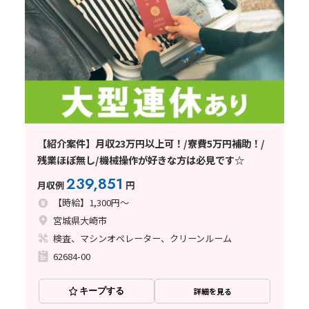
【紹介案件】月収23万円以上可！/寮費5万円補助！/
残業ほぼ無し/機械操作が好きな方は必見です☆
239,851
月収例
円
【時給】1,300円～
宮城県大崎市
検査、マシンオペレーター、クリーンルーム
62684-00
キープする
詳細を見る