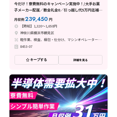
今だけ！寮費無料のキャンペーン実施中！/大手お菓
子メーカー配属／敷金礼金0／引っ越し代5万円迄補助
／赴任交通費全額会社負担
239,450
月収例
円
【時給】1,320～1,650円
神奈川県横浜市鶴見区
軽作業、検査、梱包・仕分け、マシンオペレーター、清掃・洗浄、ライン作業、立ち作業
8453-07
キープする
詳細を見る