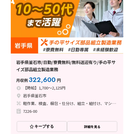
岩手県釜石市/日勤/寮費無料/無料送迎有り/手の平サ
イズ部品組立製造業務
322,600
月収例
円
【時給】1,700～2,125円
岩手県釜石市
軽作業、検査、梱包・仕分け、組立・組付け、マシンオペレーター、立ち作業
7226-00
キープする
詳細を見る