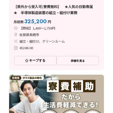
【県外から受入可/寮費無料】 ★人気の日勤専属
★ 半導体製造装置の組立・組付け業務
325,200
月収例
円
【時給】1,400～1,750円
佐賀県鳥栖市
組立・組付け、クリーンルーム
45248-00
キープする
詳細を見る