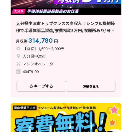
大分県中津市トップクラスの高収入！シンプル機械操
作で半導体部品製造/寮費補助5万円/喫煙所あり/日払
い可/無料送迎あり
314,780
月収例
円
【時給】1,600～2,000円
大分県中津市
マシンオペレーター
40479-00
キープする
詳細を見る