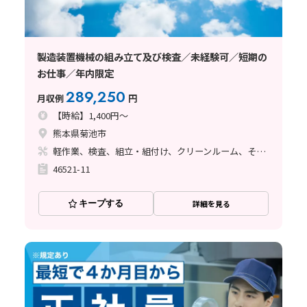
製造装置機械の組み立て及び検査／未経験可／短期の
お仕事／年内限定
289,250
月収例
円
【時給】1,400円～
熊本県菊池市
軽作業、検査、組立・組付け、クリーンルーム、その他
46521-11
キープする
詳細を見る