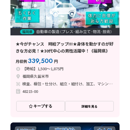
★今がチャンス 時給アップ!!!★身体を動かすのが好
きな方必見！★30代中心の男性活躍中！《福岡県》
339,500
月収例
円
【時給】1,500～1,875円
福岡県久留米市
検査、梱包・仕分け、組立・組付け、加工、マシンオペレーター、立ち作業
48215-00
キープする
詳細を見る