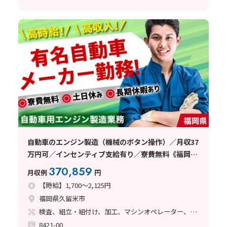
自動車のエンジン製造（機械のボタン操作）／月収37
万円可／インセンティブ支給有り／寮費無料《福岡
県》
370,859
月収例
円
【時給】1,700～2,125円
福岡県久留米市
検査、組立・組付け、加工、マシンオペレーター、ライン作業、鋳造・鍛造
8421-00