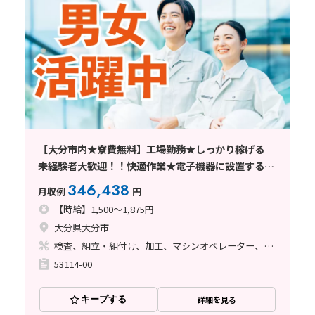
【大分市内★寮費無料】工場勤務★しっかり稼げる
未経験者大歓迎！！快適作業★電子機器に設置する針
の製造★ 工場へ行ってみよう！！
346,438
月収例
円
【時給】1,500～1,875円
大分県大分市
検査、組立・組付け、加工、マシンオペレーター、クリーンルーム
53114-00
キープする
詳細を見る