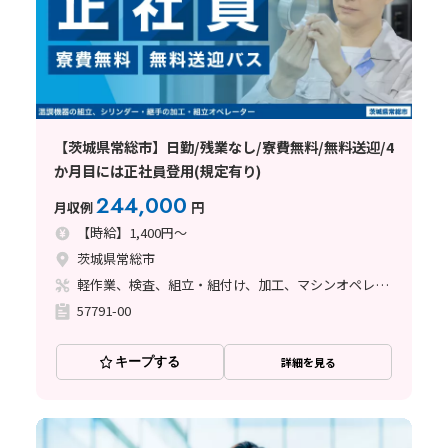
【茨城県常総市】日勤/残業なし/寮費無料/無料送迎/4
か月目には正社員登用(規定有り)
244,000
月収例
円
【時給】1,400円～
茨城県常総市
軽作業、検査、組立・組付け、加工、マシンオペレーター、立ち作業、バリ取り
57791-00
キープする
詳細を見る