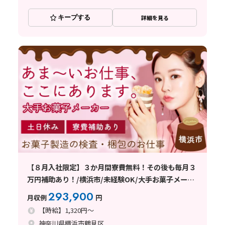
キープする
詳細を見る
【８月入社限定】３か月間寮費無料！その後も毎月３
万円補助あり！/横浜市/未経験OK/大手お菓子メーカ
ー/検査・梱包
293,900
月収例
円
【時給】1,320円～
神奈川県横浜市鶴見区