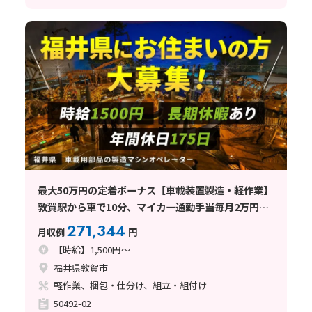
最大50万円の定着ボーナス【車載装置製造・軽作業】
敦賀駅から車で10分、マイカー通勤手当毎月2万円支
給！未経験OK！大型連休あり！地域トップクラスの
271,344
月収例
円
高時給1500円＜福井県敦賀市＞
【時給】1,500円～
福井県敦賀市
軽作業、梱包・仕分け、組立・組付け
50492-02