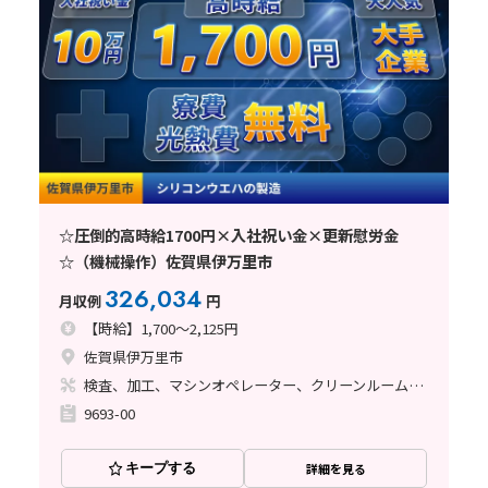
☆圧倒的高時給1700円×入社祝い金×更新慰労金
☆（機械操作）佐賀県伊万里市
326,034
月収例
円
【時給】1,700～2,125円
佐賀県伊万里市
検査、加工、マシンオペレーター、クリーンルーム、立ち作業
9693-00
キープする
詳細を見る