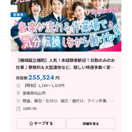
【機械組立補助】人気！未経験者歓迎！日勤のみのお
仕事♪寮無料＆大型連休など、嬉しい待遇多数＜愛媛
県松山市＞
255,524
月収例
円
【時給】1,140～1,425円
愛媛県松山市
検査、梱包・仕分け、組立・組付け、ライン作業、立ち作業
1080-00
キープする
詳細を見る