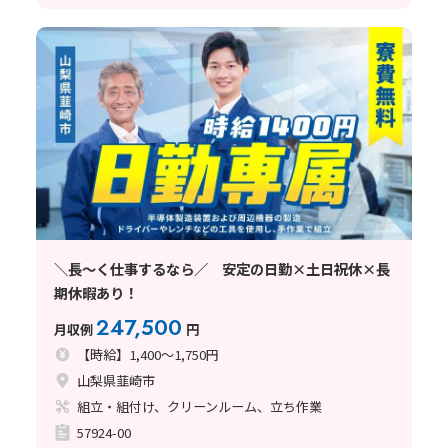
＼長～く仕事するなら／ 安定の日勤×土日祝休×長
期休暇あり！
247,500
月収例
円
【時給】1,400～1,750円
山梨県韮崎市
組立・組付け、クリーンルーム、立ち作業
57924-00