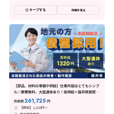
キープする
詳細を見る
【部品、材料の準備や供給】仕事内容はとてもシンプ
ル◇寮費無料、大型連休あり！高時給＜福井県敦賀市
＞
261,725
月収例
円
【時給】1,320円～