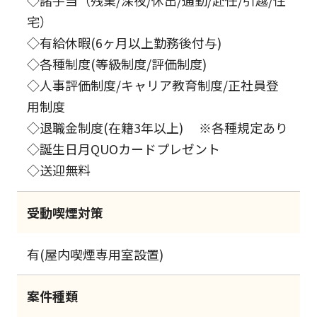
◇諸手当（残業/深夜/休出/通勤/赴任/引越/住
宅）
◇有給休暇(6ヶ月以上勤務後付与)
◇各種制度(等級制度/評価制度)
◇人事評価制度/キャリア教育制度/正社員登
用制度
◇退職金制度(在籍3年以上) ※各種規定あり
◇誕生日月QUOカードプレゼント
◇送迎無料
受動喫煙対策
有(屋内喫煙専用室設置)
案件種類