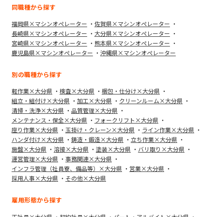
同職種から探す
福岡県×マシンオペレーター
佐賀県×マシンオペレーター
長崎県×マシンオペレーター
大分県×マシンオペレーター
宮崎県×マシンオペレーター
熊本県×マシンオペレーター
鹿児島県×マシンオペレーター
沖縄県×マシンオペレーター
別の職種から探す
軽作業×大分県
検査×大分県
梱包・仕分け×大分県
組立・組付け×大分県
加工×大分県
クリーンルーム×大分県
清掃・洗浄×大分県
品質管理×大分県
メンテナンス・保全×大分県
フォークリフト×大分県
座り作業×大分県
玉掛け・クレーン×大分県
ライン作業×大分県
ハンダ付け×大分県
鋳造・鍛造×大分県
立ち作業×大分県
施盤×大分県
溶接×大分県
塗装×大分県
バリ取り×大分県
運営管理×大分県
事務関連×大分県
インフラ管理（社員寮、備品等）×大分県
営業×大分県
採用人事×大分県
その他×大分県
雇用形態から探す
正社員×大分県
契約社員×大分県
パート・アルバイト×大分県