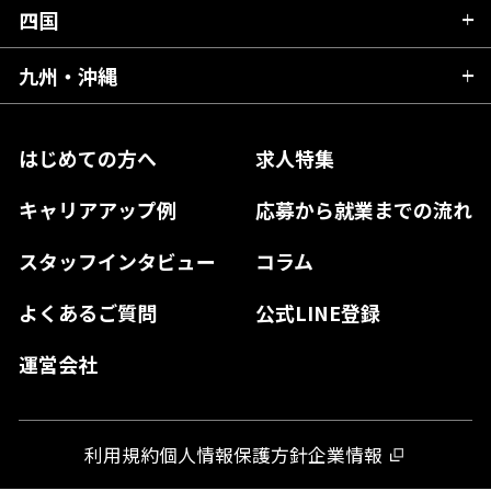
福井県
愛知県
京都府
四国
広島県
福島県
東京都
山梨県
三重県
大阪府
岡山県
九州・沖縄
愛媛県
神奈川県
長野県
兵庫県
鳥取県
香川県
福岡県
はじめての方へ
求人特集
奈良県
島根県
高知県
佐賀県
キャリアアップ例
応募から就業までの流れ
和歌山県
山口県
徳島県
長崎県
スタッフインタビュー
コラム
大分県
よくあるご質問
公式LINE登録
熊本県
運営会社
宮崎県
鹿児島県
利用規約
個人情報保護方針
企業情報
沖縄県