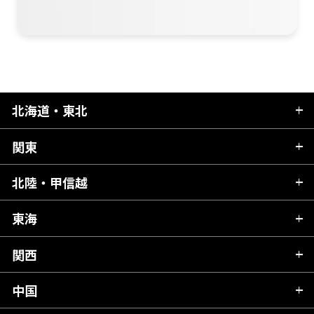
北海道・東北
関東
北海道
青森県
北陸・甲信越
茨城県
秋田県
栃木県
東海
新潟県
山形県
群馬県
富山県
関西
岐阜県
岩手県
埼玉県
石川県
静岡県
中国
滋賀県
宮城県
千葉県