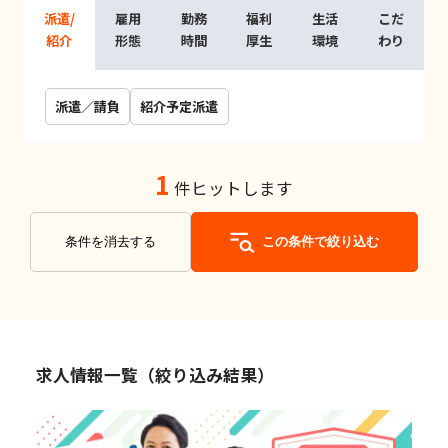
派遣/
雇用
勤務
福利
生活
こだ
紹介
形態
時間
厚生
環境
わり
派遣／請負
紹介予定派遣
1
件ヒットします
条件を消去する
この条件で絞り込む
求人情報一覧（絞り込み結果）