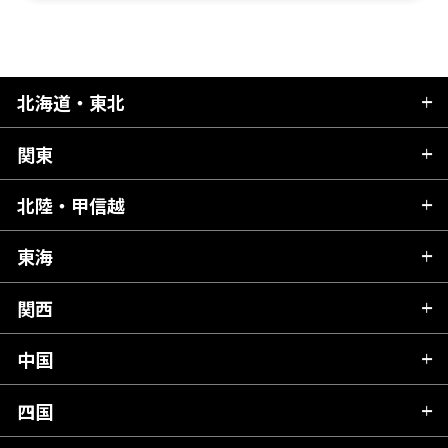
北海道・東北
関東
北海道
青森県
北陸・甲信越
茨城県
秋田県
栃木県
東海
新潟県
山形県
群馬県
富山県
関西
岐阜県
岩手県
埼玉県
石川県
静岡県
中国
滋賀県
宮城県
千葉県
福井県
愛知県
京都府
四国
広島県
福島県
東京都
山梨県
三重県