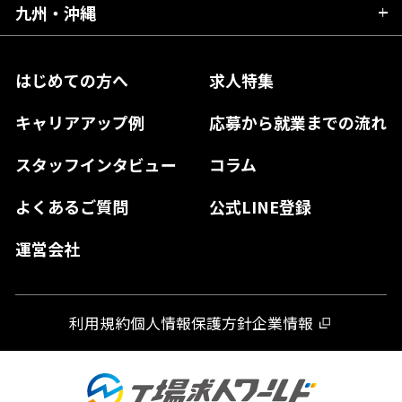
大阪府
岡山県
九州・沖縄
愛媛県
神奈川県
長野県
兵庫県
鳥取県
香川県
福岡県
はじめての方へ
求人特集
奈良県
島根県
高知県
佐賀県
キャリアアップ例
応募から就業までの流れ
和歌山県
山口県
徳島県
長崎県
スタッフインタビュー
コラム
大分県
よくあるご質問
公式LINE登録
熊本県
運営会社
宮崎県
鹿児島県
利用規約
個人情報保護方針
企業情報
沖縄県