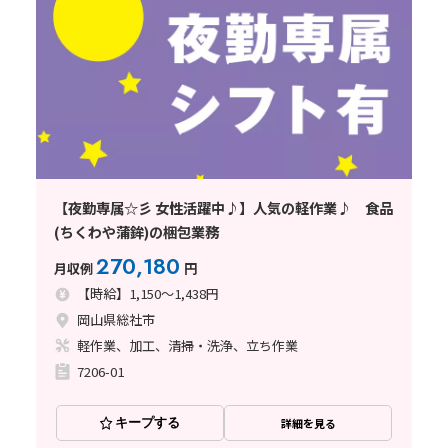
【夜勤専属☆彡 女性活躍中♪】人気の軽作業♪ 食品
(ちくわや蒲鉾)の梱包業務
270,180
月収例
円
【時給】1,150～1,438円
岡山県総社市
軽作業、加工、清掃・洗浄、立ち作業
7206-01
キープする
詳細を見る