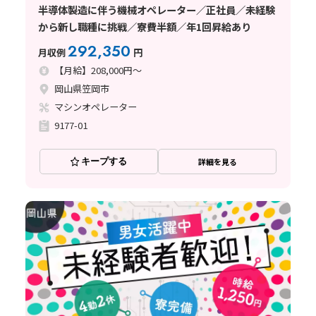
半導体製造に伴う機械オペレーター／正社員／未経験
から新し職種に挑戦／寮費半額／年1回昇給あり
292,350
月収例
円
【月給】208,000円～
岡山県笠岡市
マシンオペレーター
9177-01
キープする
詳細を見る