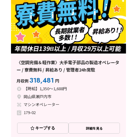
〈空調完備＆軽作業〉大手電子部品の製造オペレータ
ー / 寮費無料 / 昇給あり / 管理者24h常駐
318,481
月収例
円
【時給】1,350～1,688円
岡山県瀬戸内市
マシンオペレーター
179-02
キープする
詳細を見る