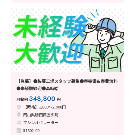
【急募】●製薬工場スタッフ募集●寮完備＆寮費無料
●未経験歓迎●高時給
348,800
月収例
円
【時給】1,600～2,000円
岡山県勝田郡勝央町
マシンオペレーター
51802-00