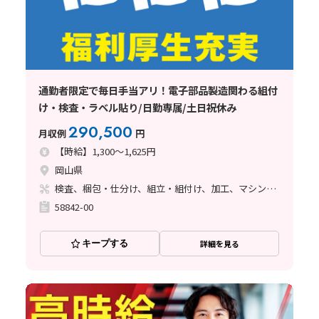
通勤者限定で毎日手当アリ！電子部品製造関わる組付
け・検査・ラベル貼り/日勤専属/土日祝休み
290,500
月収例
円
【時給】1,300～1,625円
岡山県
検査、梱包・仕分け、組立・組付け、加工、マシンオペレーター、クリーンルーム、ハンダ付け
58842-00
キープする
詳細を見る