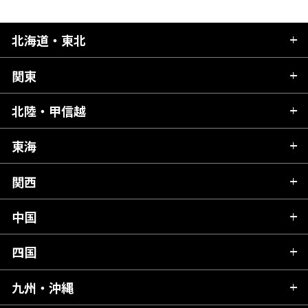
北海道・東北
関東
北海道
青森県
北陸・甲信越
茨城県
秋田県
栃木県
東海
新潟県
山形県
群馬県
富山県
関西
岐阜県
岩手県
埼玉県
石川県
静岡県
中国
滋賀県
宮城県
千葉県
福井県
愛知県
京都府
四国
広島県
福島県
東京都
山梨県
三重県
大阪府
岡山県
九州・沖縄
愛媛県
神奈川県
長野県