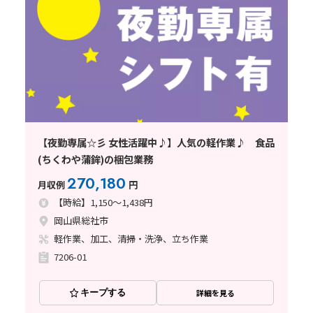
【夜勤専属☆彡 女性活躍中♪】人気の軽作業♪ 食品
(ちくわや蒲鉾)の梱包業務
270,180
月収例
円
【時給】1,150～1,438円
岡山県総社市
軽作業、加工、清掃・洗浄、立ち作業
7206-01
キープする
詳細を見る