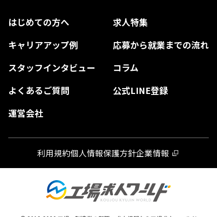
兵庫県
鳥取県
香川県
福岡県
はじめての方へ
求人特集
奈良県
島根県
高知県
佐賀県
キャリアアップ例
応募から就業までの流れ
和歌山県
山口県
徳島県
長崎県
スタッフインタビュー
コラム
大分県
よくあるご質問
公式LINE登録
熊本県
運営会社
宮崎県
鹿児島県
利用規約
個人情報保護方針
企業情報
沖縄県