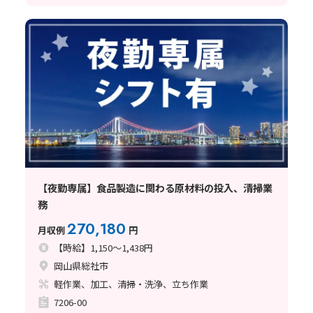
【夜勤専属】食品製造に関わる原材料の投入、清掃業
務
270,180
月収例
円
【時給】1,150～1,438円
岡山県総社市
軽作業、加工、清掃・洗浄、立ち作業
7206-00