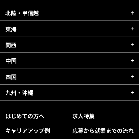
青森県
北陸・甲信越
茨城県
秋田県
栃木県
東海
新潟県
山形県
群馬県
富山県
関西
岐阜県
岩手県
埼玉県
石川県
静岡県
中国
滋賀県
宮城県
千葉県
福井県
愛知県
京都府
四国
広島県
福島県
東京都
山梨県
三重県
大阪府
岡山県
九州・沖縄
愛媛県
神奈川県
長野県
兵庫県
鳥取県
香川県
福岡県
はじめての方へ
求人特集
奈良県
島根県
高知県
佐賀県
キャリアアップ例
応募から就業までの流れ
和歌山県
山口県
徳島県
長崎県