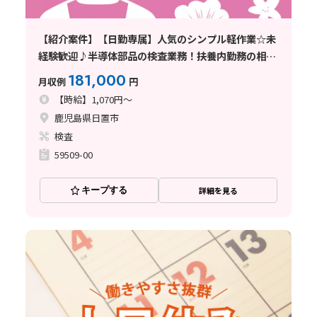
【紹介案件】【日勤専属】人気のシンプル軽作業☆未
経験歓迎♪半導体部品の検査業務！扶養内勤務の相談
OK♪
181,000
月収例
円
【時給】1,070円～
鹿児島県日置市
検査
59509-00
キープする
詳細を見る