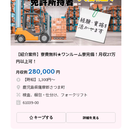
【紹介案件】寮費無料★ワンルーム寮完備！月収27万
円以上可！
280,000
月収例
円
【時給】1,300円～
鹿児島県薩摩郡さつま町
検査、梱包・仕分け、フォークリフト
61039-00
キープする
詳細を見る