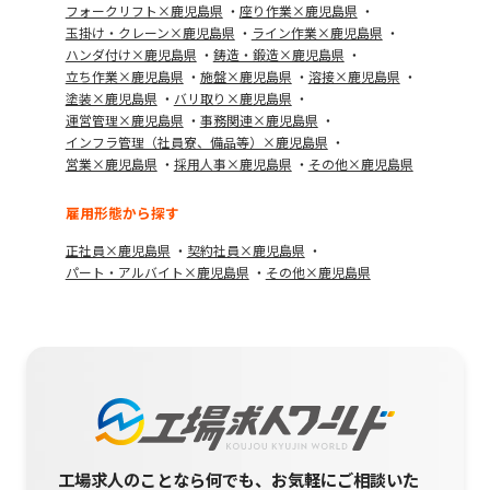
フォークリフト×鹿児島県
座り作業×鹿児島県
玉掛け・クレーン×鹿児島県
ライン作業×鹿児島県
ハンダ付け×鹿児島県
鋳造・鍛造×鹿児島県
立ち作業×鹿児島県
施盤×鹿児島県
溶接×鹿児島県
塗装×鹿児島県
バリ取り×鹿児島県
運営管理×鹿児島県
事務関連×鹿児島県
インフラ管理（社員寮、備品等）×鹿児島県
営業×鹿児島県
採用人事×鹿児島県
その他×鹿児島県
雇用形態から探す
正社員×鹿児島県
契約社員×鹿児島県
パート・アルバイト×鹿児島県
その他×鹿児島県
工場求人のことなら何でも、お気軽にご相談いた