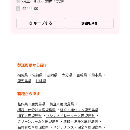
検査、加工、清掃・洗浄
62444-00
キープする
詳細を見る
都道府県から探す
福岡県
佐賀県
長崎県
大分県
宮崎県
熊本県
鹿児島県
沖縄県
職種から探す
軽作業×鹿児島県
検査×鹿児島県
梱包・仕分け×鹿児島県
組立・組付け×鹿児島県
加工×鹿児島県
マシンオペレーター×鹿児島県
クリーンルーム×鹿児島県
清掃・洗浄×鹿児島県
品質管理×鹿児島県
メンテナンス・保全×鹿児島県