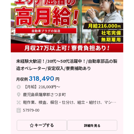
未経験大歓迎！/30代～50代活躍中！/自動車部品の製
造オペレーター/安定収入/寮費補助あり
318,490
月収例
円
【月給】216,000円～
鹿児島県薩摩郡さつま町
軽作業、検査、梱包・仕分け、組立・組付け、マシンオペレーター
57979-00
キープする
詳細を見る