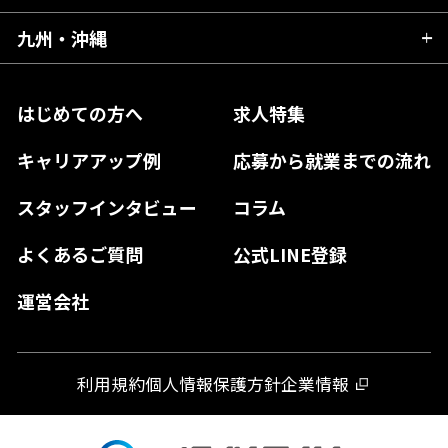
福島県
東京都
山梨県
三重県
大阪府
岡山県
九州・沖縄
愛媛県
神奈川県
長野県
兵庫県
鳥取県
香川県
福岡県
はじめての方へ
求人特集
奈良県
島根県
高知県
佐賀県
キャリアアップ例
応募から就業までの流れ
和歌山県
山口県
徳島県
長崎県
スタッフインタビュー
コラム
大分県
よくあるご質問
公式LINE登録
熊本県
運営会社
宮崎県
鹿児島県
利用規約
個人情報保護方針
企業情報
沖縄県