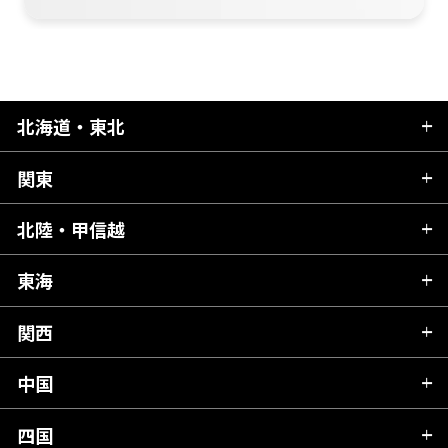
北海道・東北
関東
北海道
青森県
北陸・甲信越
茨城県
秋田県
栃木県
東海
新潟県
山形県
群馬県
富山県
関西
岐阜県
岩手県
埼玉県
石川県
静岡県
中国
滋賀県
宮城県
千葉県
福井県
愛知県
京都府
四国
広島県