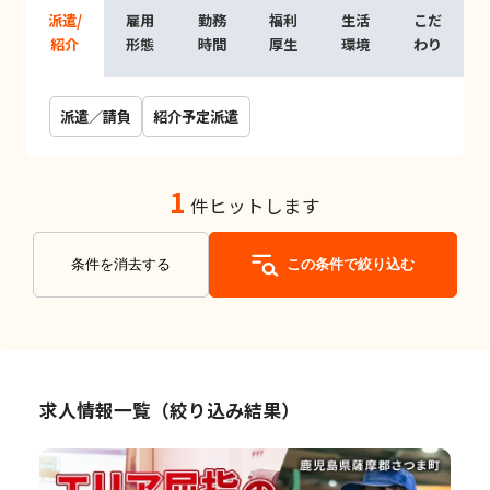
派遣/
雇用
勤務
福利
生活
こだ
紹介
形態
時間
厚生
環境
わり
派遣／請負
紹介予定派遣
1
件ヒットします
条件を消去する
この条件で絞り込む
求人情報一覧（絞り込み結果）