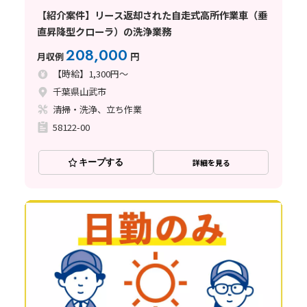
【紹介案件】リース返却された自走式高所作業車（垂
直昇降型クローラ）の洗浄業務
208,000
月収例
円
【時給】1,300円～
千葉県山武市
清掃・洗浄、立ち作業
58122-00
キープする
詳細を見る