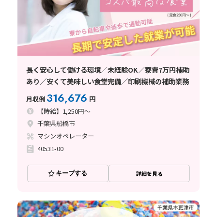
長く安心して働ける環境／未経験OK／寮費7万円補助
あり／安くて美味しい食堂完備／印刷機械の補助業務
316,676
月収例
円
【時給】1,250円～
千葉県船橋市
マシンオペレーター
40531-00
キープする
詳細を見る