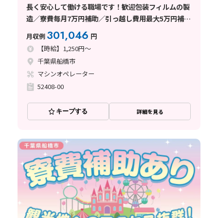
長く安心して働ける職場です！歓迎包装フィルムの製
造／寮費毎月7万円補助／引っ越し費用最大5万円補助
／空調完備
301,046
月収例
円
【時給】1,250円～
千葉県船橋市
マシンオペレーター
52408-00
キープする
詳細を見る