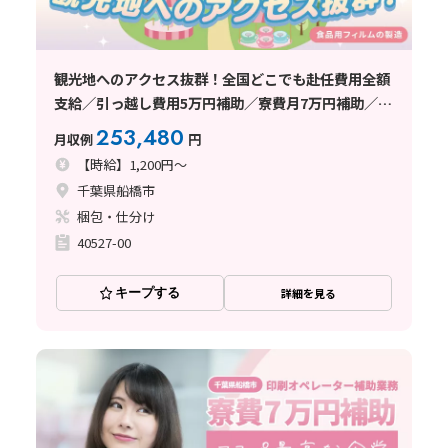
観光地へのアクセス抜群！全国どこでも赴任費用全額
支給／引っ越し費用5万円補助／寮費月7万円補助／格
安で美味しい食堂完備／食品パッケージの検査・梱包
253,480
月収例
円
【時給】1,200円～
千葉県船橋市
梱包・仕分け
40527-00
キープする
詳細を見る