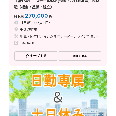
【紹介案件】スチール製品(物置・ｵﾌｨｽ家具等）の製
造（板金・塗装・組立）
270,000
月収例
円
【月給】222,400円～
千葉県柏市
組立・組付け、マシンオペレーター、ライン作業、溶接、塗装、その他
58768-00
キープする
詳細を見る