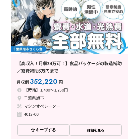
【高収入！月収34万可！】食品パッケージの製造補助
／寮費補助5万円まで
352,220
月収例
円
【時給】1,400～1,750円
千葉県旭市
マシンオペレーター
4013-00
キープする
詳細を見る