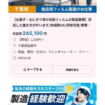
【お菓子・おにぎり等の包装フィルムの製造業務】安
定した働き方が叶います/未経験OK/研修充実/寮費7
万円補助あり/東京近郊＜千葉県船橋市＞
265,100
月収例
円
【時給】1,200円～
千葉県船橋市
検査、梱包・仕分け、マシンオペレーター、クリーンルーム、その他
40534-00
キープする
詳細を見る