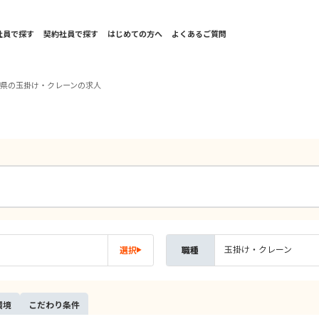
社員で探す
契約社員で探す
はじめての方へ
よくあるご質問
葉県の玉掛け・クレーンの求人
玉掛け・クレーン
選択
職種
環境
こだ
わり
条件