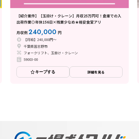
【紹介案件】【玉掛け・クレーン】月収25万円可！倉庫での入
出荷作業◎年休156日×残業少なめ★格安食堂アリ
240,000
月収例
円
【月給】240,000円～
千葉県習志野市
フォークリフト、玉掛け・クレーン
59003-00
キープする
詳細を見る