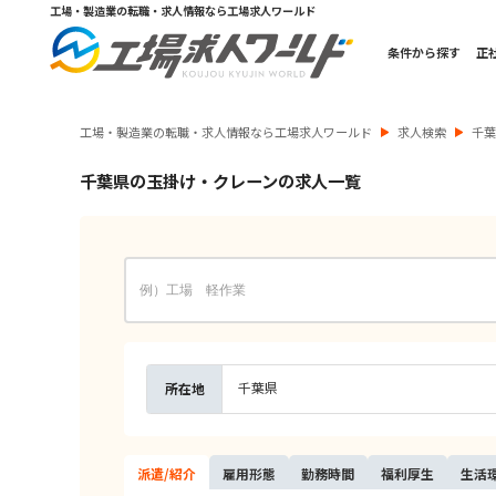
工場・製造業の転職・求人情報なら工場求人ワールド
条件から探す
正
工場・製造業の転職・求人情報なら工場求人ワールド
求人検索
千
千葉県の玉掛け・クレーンの求人一覧
千葉県
所在地
派遣/
紹介
雇用
形態
勤務
時間
福利
厚生
生活