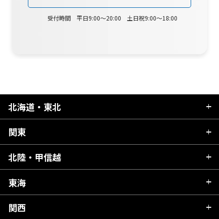
受付時間 平日9:00～20:00 土日祝9:00～18:00
北海道・東北
関東
北海道
青森県
北陸・甲信越
茨城県
秋田県
栃木県
東海
新潟県
山形県
群馬県
富山県
関西
岐阜県