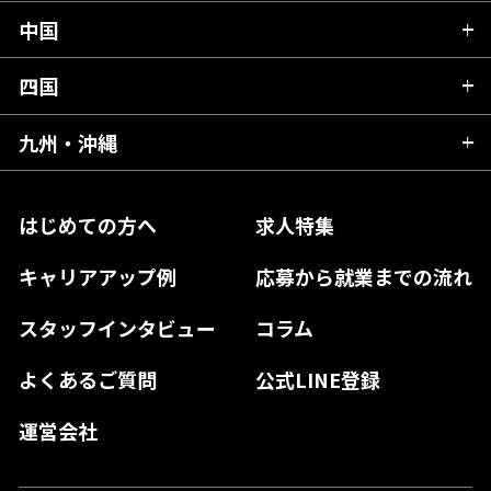
岩手県
埼玉県
石川県
静岡県
中国
滋賀県
宮城県
千葉県
福井県
愛知県
京都府
四国
広島県
福島県
東京都
山梨県
三重県
大阪府
岡山県
九州・沖縄
愛媛県
神奈川県
長野県
兵庫県
鳥取県
香川県
福岡県
はじめての方へ
求人特集
奈良県
島根県
高知県
佐賀県
キャリアアップ例
応募から就業までの流れ
和歌山県
山口県
徳島県
長崎県
スタッフインタビュー
コラム
大分県
よくあるご質問
公式LINE登録
熊本県
運営会社
宮崎県