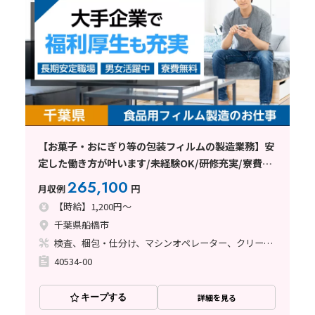
【お菓子・おにぎり等の包装フィルムの製造業務】安
定した働き方が叶います/未経験OK/研修充実/寮費7
万円補助あり/東京近郊＜千葉県船橋市＞
265,100
月収例
円
【時給】1,200円～
千葉県船橋市
検査、梱包・仕分け、マシンオペレーター、クリーンルーム、その他
40534-00
キープする
詳細を見る