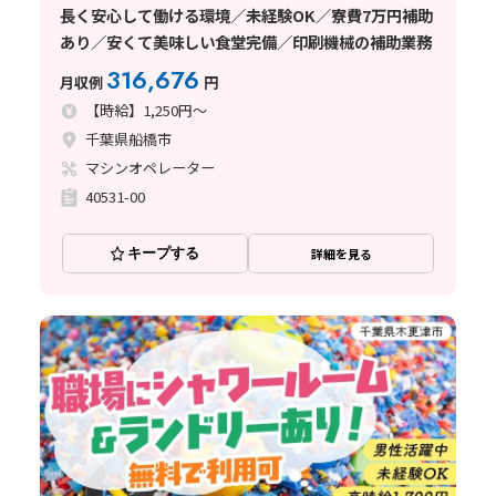
長く安心して働ける環境／未経験OK／寮費7万円補助
あり／安くて美味しい食堂完備／印刷機械の補助業務
316,676
月収例
円
【時給】1,250円～
千葉県船橋市
マシンオペレーター
40531-00
キープする
詳細を見る