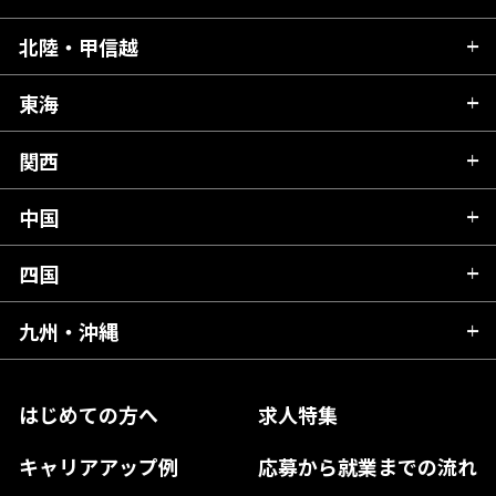
青森県
北陸・甲信越
茨城県
秋田県
栃木県
東海
新潟県
山形県
群馬県
富山県
関西
岐阜県
岩手県
埼玉県
石川県
静岡県
中国
滋賀県
宮城県
千葉県
福井県
愛知県
京都府
四国
広島県
福島県
東京都
山梨県
三重県
大阪府
岡山県
九州・沖縄
愛媛県
神奈川県
長野県
兵庫県
鳥取県
香川県
福岡県
はじめての方へ
求人特集
奈良県
島根県
高知県
佐賀県
キャリアアップ例
応募から就業までの流れ
和歌山県
山口県
徳島県
長崎県