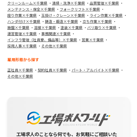
クリーンルーム×千葉県
清掃・洗浄×千葉県
品質管理×千葉県
メンテナンス・保全×千葉県
フォークリフト×千葉県
座り作業×千葉県
玉掛け・クレーン×千葉県
ライン作業×千葉県
ハンダ付け×千葉県
鋳造・鍛造×千葉県
立ち作業×千葉県
施盤×千葉県
溶接×千葉県
塗装×千葉県
バリ取り×千葉県
運営管理×千葉県
事務関連×千葉県
インフラ管理（社員寮、備品等）×千葉県
営業×千葉県
採用人事×千葉県
その他×千葉県
雇用形態から探す
正社員×千葉県
契約社員×千葉県
パート・アルバイト×千葉県
その他×千葉県
工場求人のことなら何でも、お気軽にご相談いた