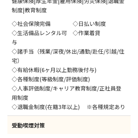
健康保険|厚生年金|雇用保険|労災保険|退職金
制度|教育制度
◇社会保険完備 ◇日払い制度
◇生活備品レンタル可 ◇作業着貸
与
◇諸手当（残業/深夜/休出/通勤/赴任/引越/住
宅）
◇有給休暇(6ヶ月以上勤務後付与)
◇各種制度(等級制度/評価制度)
◇人事評価制度/キャリア教育制度/正社員登
用制度
◇退職金制度(在籍3年以上) ※各種規定あり
受動喫煙対策