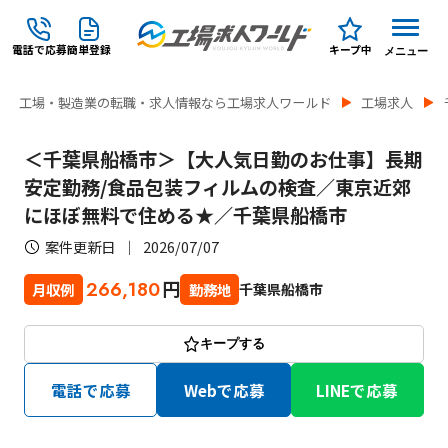
電話で応募
簡単登録
キープ中
メニュー
工場・製造業の転職・求人情報なら工場求人ワールド
工場求人
＜千葉県船橋市＞【大人気日勤のお仕事】長期
安定勤務/食品包装フィルムの検査／東京近郊
にほぼ無料で住める★／千葉県船橋市
案件更新日
2026/07/07
円
266,180
千葉県船橋市
月収例
勤務地
キープする
電話で応募
Webで応募
LINEで応募