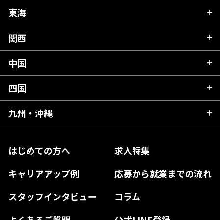
秋田県
栃木県
東海
新潟県
山形県
群馬県
富山県
関西
岐阜県
岩手県
埼玉県
石川県
静岡県
中国
滋賀県
宮城県
千葉県
福井県
愛知県
京都府
四国
広島県
福島県
東京都
山梨県
三重県
大阪府
岡山県
九州・沖縄
愛媛県
神奈川県
長野県
兵庫県
鳥取県
香川県
福岡県
はじめての方へ
求人特集
奈良県
島根県
高知県
佐賀県
キャリアアップ例
応募から就業までの流れ
和歌山県
山口県
徳島県
長崎県
スタッフインタビュー
コラム
大分県
よくあるご質問
公式LINE登録