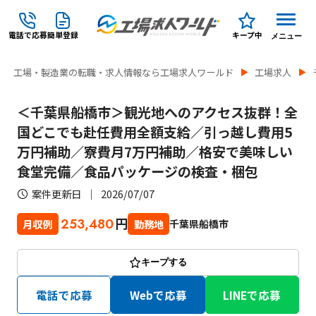
電話で応募
簡単登録
キープ中
メニュー
工場・製造業の転職・求人情報なら工場求人ワールド
工場求人
＜千葉県船橋市＞観光地へのアクセス抜群！全
国どこでも赴任費用全額支給／引っ越し費用5
万円補助／寮費月7万円補助／格安で美味しい
食堂完備／食品パッケージの検査・梱包
案件更新日
2026/07/07
円
253,480
千葉県船橋市
月収例
勤務地
キープする
電話で応募
Webで応募
LINEで応募