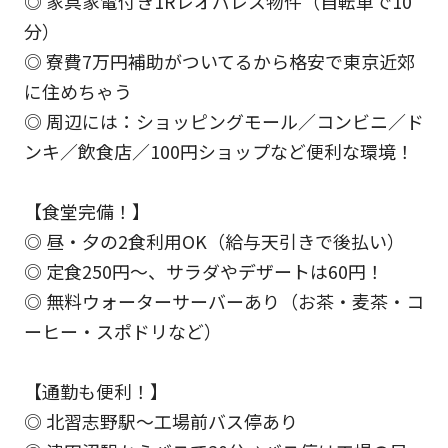
◎ 家具家電付き1Rレオパレス物件（自転車で10
分）
◎ 寮費7万円補助がついてるから格安で東京近郊
に住めちゃう
◎ 周辺には：ショッピングモール／コンビニ／ド
ンキ／飲食店／100円ショップなど便利な環境！
【食堂完備！】
◎ 昼・夕の2食利用OK（給与天引きで後払い）
◎ 定食250円～、サラダやデザートは60円！
◎ 無料ウォーターサーバーあり（お茶・麦茶・コ
ーヒー・スポドリなど）
【通勤も便利！】
◎ 北習志野駅～工場前バス停あり