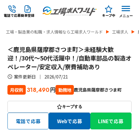
電話で応募
簡単登録
キープ中
メニュー
工場・製造業の転職・求人情報なら工場求人ワールド
工場求人
＜鹿児島県薩摩郡さつま町＞未経験大歓
迎！/30代～50代活躍中！/自動車部品の製造オ
ペレーター/安定収入/寮費補助あり
案件更新日
2026/07/21
円
318,490
鹿児島県薩摩郡さつま町
月収例
勤務地
キープする
電話で応募
Webで応募
LINEで応募