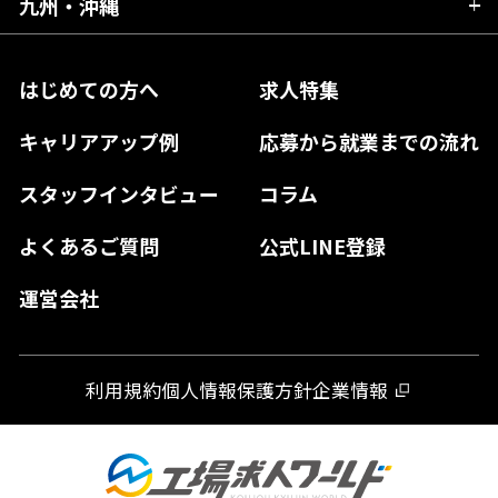
岡山県
九州・沖縄
愛媛県
神奈川県
長野県
兵庫県
鳥取県
香川県
福岡県
はじめての方へ
求人特集
奈良県
島根県
高知県
佐賀県
キャリアアップ例
応募から就業までの流れ
和歌山県
山口県
徳島県
長崎県
スタッフインタビュー
コラム
大分県
よくあるご質問
公式LINE登録
熊本県
運営会社
宮崎県
鹿児島県
利用規約
個人情報保護方針
企業情報
沖縄県