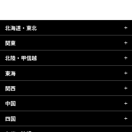
北海道・東北
関東
北海道
青森県
北陸・甲信越
茨城県
秋田県
栃木県
東海
新潟県
山形県
群馬県
富山県
関西
岐阜県
岩手県
埼玉県
石川県
静岡県
中国
滋賀県
宮城県
千葉県
福井県
愛知県
京都府
四国
広島県
福島県
東京都
山梨県
三重県
大阪府