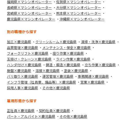
福岡県×マシンオペレーター
佐賀県×マシンオペレーター
長崎県×マシンオペレーター
大分県×マシンオペレーター
宮崎県×マシンオペレーター
熊本県×マシンオペレーター
鹿児島県×マシンオペレーター
沖縄県×マシンオペレーター
別の職種から探す
加工×鹿児島県
クリーンルーム×鹿児島県
清掃・洗浄×鹿児島県
品質管理×鹿児島県
メンテナンス・保全×鹿児島県
フォークリフト×鹿児島県
座り作業×鹿児島県
玉掛け・クレーン×鹿児島県
ライン作業×鹿児島県
ハンダ付け×鹿児島県
鋳造・鍛造×鹿児島県
立ち作業×鹿児島県
施盤×鹿児島県
溶接×鹿児島県
塗装×鹿児島県
バリ取り×鹿児島県
運営管理×鹿児島県
事務関連×鹿児島県
インフラ管理（社員寮、備品等）×鹿児島県
営業×鹿児島県
採用人事×鹿児島県
その他×鹿児島県
雇用形態から探す
正社員×鹿児島県
契約社員×鹿児島県
パート・アルバイト×鹿児島県
その他×鹿児島県