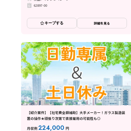
62897-00
キープする
詳細を見る
【紹介案件】【社宅費全額補助】大手メーカー！ガラス製造装
置の操作★頑張り次第で直接雇用の可能性も◎
224,000
月収例
円