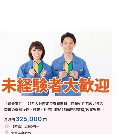
【紹介案件】【8月入社限定で寮費無料！店舗や住宅のガラス
製造の機械操作・検査・梱包】時給1500円/2交替/佐賀県鳥栖
市曽根崎町/土日休み/未経験から月収例32.5万円以上可能◎8月
325,000
月収例
円
中旬入社
【時給】1,500円～
佐賀県鳥栖市