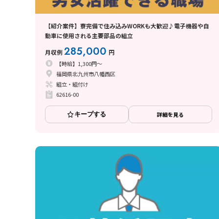
【紹介案件】寮完備で住み込みWORKも大歓迎♪電子機器や自
動車に使用される主要部品の組立
285,000
月収例
円
【時給】1,300円～
福岡県北九州市八幡西区
組立・組付け
62616-00
キープする
詳細を見る