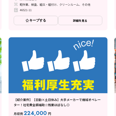
軽作業、検査、組立・組付け、クリーンルーム、その他
46521-11
キープする
詳細を見る
【紹介案件】【日勤×土日休み】大手メーカーで機械オペレー
ター！社宅費全額補助☆残業ほぼなし◎
224,000
月収例
円