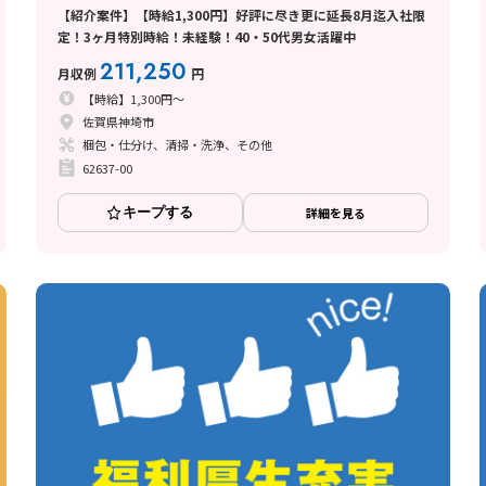
【紹介案件】【時給1,300円】好評に尽き更に延長8月迄入社限
定！3ヶ月特別時給！未経験！40・50代男女活躍中
211,250
月収例
円
【時給】1,300円～
佐賀県神埼市
梱包・仕分け、清掃・洗浄、その他
62637-00
キープする
詳細を見る