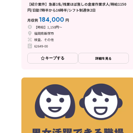
【紹介案件】急募1名/残業ほぼ無しの倉庫作業求人/時給1150
円/日勤7時半から16時半/シフト制週休2日
184,000
月収例
円
【時給】1,150円～
福岡県飯塚市
検査、その他
62649-00
キープする
詳細を見る