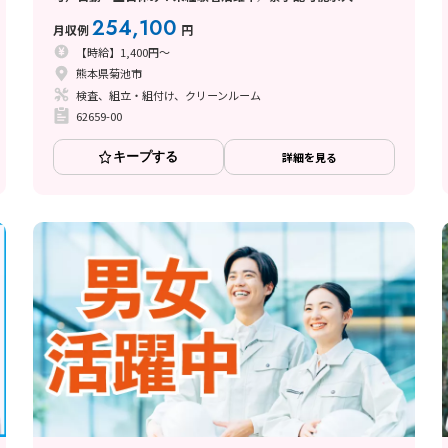
254,100
月収例
円
【時給】1,400円～
熊本県菊池市
検査、組立・組付け、クリーンルーム
62659-00
キープする
詳細を見る