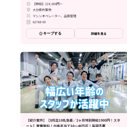
【時給】224,000円～
大分県杵築市
マシンオペレーター、品質管理
62768-00
キープする
詳細を見る
【紹介案件】【8月迄10名急募／2ヶ月特別時給1900円！スタ
ート】寮費無料！出張手当で30～40万可！英語不要