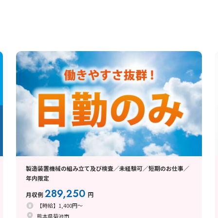
製造装置機械の組み立て及び検査／未経験可／短期のお仕事／
年内限定
289,250
月収例
円
【時給】1,400円～
熊本県菊池市