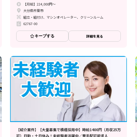
【月給】224,000円～
大分県杵築市
組立・組付け、マシンオペレーター、クリーンルーム
62767-00
キープする
詳細を見る
【紹介案件】【大量募集で積極採用中】時給1400円（月収25万
可）日勤・土日休み！未経験者活躍中／寮手配可能求人