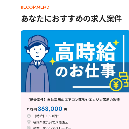
RECOMMEND
あなたにおすすめの求人案件
【紹介案件】自動車用のエアコン部品やエンジン部品の製造
363,000
月収例
円
【時給】1,550円～
福岡県北九州市八幡西区
検査、マシンオペレーター