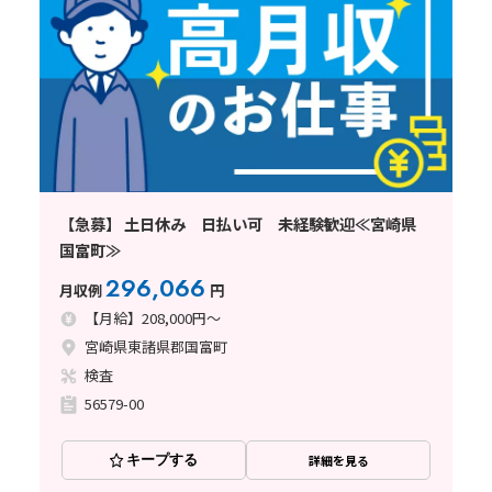
【急募】 土日休み 日払い可 未経験歓迎≪宮崎県
国富町≫
296,066
月収例
円
【月給】208,000円～
宮崎県東諸県郡国富町
検査
56579-00
キープする
詳細を見る