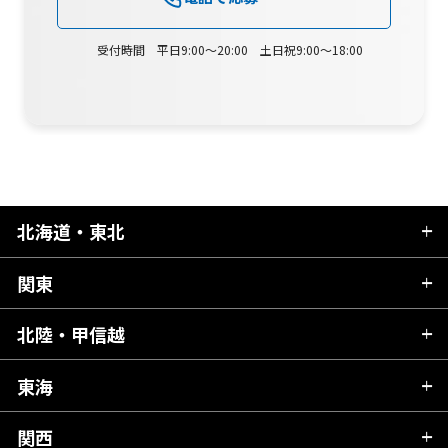
受付時間 平日9:00～20:00 土日祝9:00～18:00
北海道・東北
関東
北海道
青森県
北陸・甲信越
茨城県
秋田県
栃木県
東海
新潟県
山形県
群馬県
富山県
関西
岐阜県