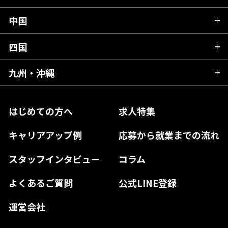
岩手県
埼玉県
石川県
静岡県
中国
滋賀県
宮城県
千葉県
福井県
愛知県
京都府
四国
広島県
福島県
東京都
山梨県
三重県
大阪府
岡山県
九州・沖縄
愛媛県
神奈川県
長野県
兵庫県
鳥取県
香川県
福岡県
はじめての方へ
求人特集
奈良県
島根県
高知県
佐賀県
キャリアアップ例
応募から就業までの流れ
和歌山県
山口県
徳島県
長崎県
スタッフインタビュー
コラム
大分県
よくあるご質問
公式LINE登録
熊本県
運営会社
宮崎県