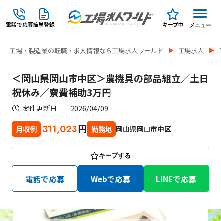
電話で応募
簡単登録
キープ中
メニュー
工場・製造業の転職・求人情報なら工場求人ワールド
工場求人
＜岡山県岡山市中区＞農機具の部品組立／土日
祝休み／寮費補助3万円
案件更新日
2026/04/09
円
311,023
岡山県岡山市中区
月収例
勤務地
キープする
電話で応募
Webで応募
LINEで応募