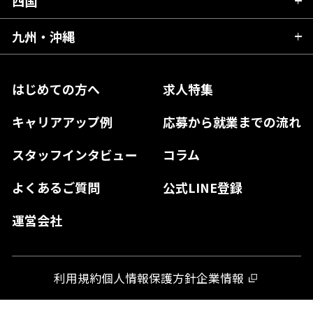
四国
広島県
福島県
東京都
山梨県
三重県
大阪府
岡山県
九州・沖縄
愛媛県
神奈川県
長野県
兵庫県
鳥取県
香川県
福岡県
はじめての方へ
求人特集
奈良県
島根県
高知県
佐賀県
キャリアアップ例
応募から就業までの流れ
和歌山県
山口県
徳島県
長崎県
スタッフインタビュー
コラム
大分県
よくあるご質問
公式LINE登録
熊本県
運営会社
宮崎県
鹿児島県
利用規約
個人情報保護方針
企業情報
沖縄県