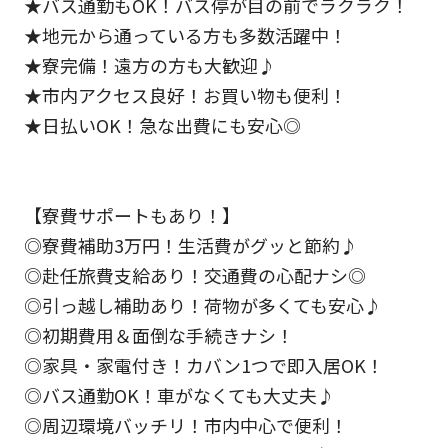
★バス通勤もOK！バス停が目の前でラクラク！
★地元から通っている方も多数活躍中！
★寮完備！遠方の方も大歓迎♪
★市内アクセス良好！お買い物も便利！
★日払いOK！急な出費にも安心◎
【寮費サポートもあり！】
◎寮費補助3万円！生活費がグッと節約♪
◎赴任旅費支給あり！交通費の心配ナシ◎
◎引っ越し補助あり！荷物が多くても安心♪
◎初期費用＆面倒な手続きナシ！
◎家具・家電付き！カバン1つで即入居OK！
◎バス通勤OK！車がなくても大丈夫♪
◎周辺環境バッチリ！市内中心で便利！