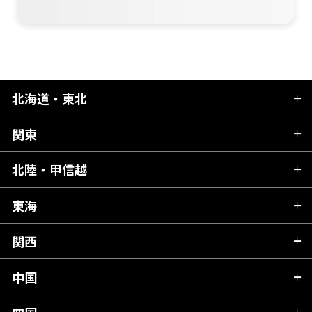
北海道・東北
関東
北海道
青森県
北陸・甲信越
茨城県
秋田県
栃木県
東海
新潟県
山形県
群馬県
富山県
関西
岐阜県
岩手県
埼玉県
石川県
静岡県
中国
滋賀県
宮城県
千葉県
福井県
愛知県
京都府