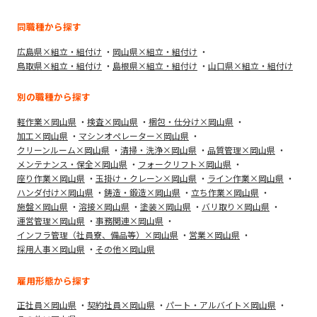
同職種から探す
広島県×組立・組付け
岡山県×組立・組付け
鳥取県×組立・組付け
島根県×組立・組付け
山口県×組立・組付け
別の職種から探す
軽作業×岡山県
検査×岡山県
梱包・仕分け×岡山県
加工×岡山県
マシンオペレーター×岡山県
クリーンルーム×岡山県
清掃・洗浄×岡山県
品質管理×岡山県
メンテナンス・保全×岡山県
フォークリフト×岡山県
座り作業×岡山県
玉掛け・クレーン×岡山県
ライン作業×岡山県
ハンダ付け×岡山県
鋳造・鍛造×岡山県
立ち作業×岡山県
施盤×岡山県
溶接×岡山県
塗装×岡山県
バリ取り×岡山県
運営管理×岡山県
事務関連×岡山県
インフラ管理（社員寮、備品等）×岡山県
営業×岡山県
採用人事×岡山県
その他×岡山県
雇用形態から探す
正社員×岡山県
契約社員×岡山県
パート・アルバイト×岡山県