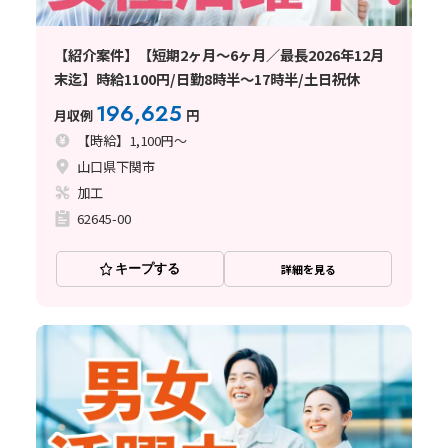
【紹介案件】【短期2ヶ月～6ヶ月／最長2026年12月
末迄】時給1100円/日勤8時半～17時半/土日祝休
196,625
月収例
円
【時給】1,100円～
山口県下関市
加工
62645-00
キープする
詳細を見る