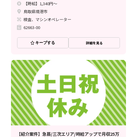
【時給】1,340円～
鳥取県境港市
検査、マシンオペレーター
62663-00
キープする
詳細を見る
【紹介案件】急募/三次エリア/時給アップで月収25万