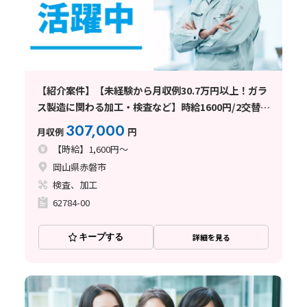
【紹介案件】【未経験から月収例30.7万円以上！ガラ
ス製造に関わる加工・検査など】時給1600円/2交替/
岡山県赤磐市釣井/土日祝休み/残業少なめ/即入寮OK/
307,000
月収例
円
年間最大72円の定着祝金で実質寮費
【時給】1,600円～
岡山県赤磐市
検査、加工
62784-00
キープする
詳細を見る