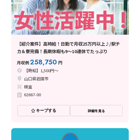
【紹介案件】高時給！日勤で月収25万円以上♪/駅チ
カ＆寮完備！長期休暇も9～10連休でたっぷり
258,750
月収例
円
【時給】1,500円～
山口県岩国市
検査
62667-00
キープする
詳細を見る