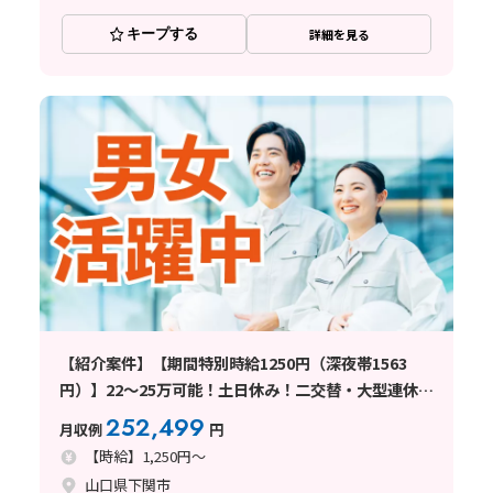
キープする
詳細を見る
【紹介案件】【期間特別時給1250円（深夜帯1563
円）】22～25万可能！土日休み！二交替・大型連休あ
りの求人
252,499
月収例
円
【時給】1,250円～
山口県下関市