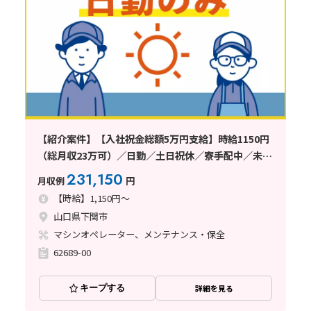
【紹介案件】【入社祝金総額5万円支給】時給1150円
（総月収23万可）／日勤／土日祝休／寮手配中／未経
験者歓迎
231,150
月収例
円
【時給】1,150円～
山口県下関市
マシンオペレーター、メンテナンス・保全
62689-00
キープする
詳細を見る