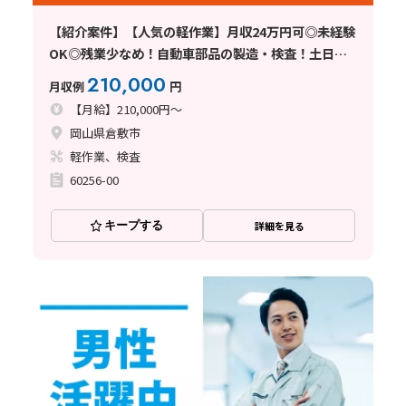
【紹介案件】【人気の軽作業】月収24万円可◎未経験
OK◎残業少なめ！自動車部品の製造・検査！土日休
み☆
210,000
月収例
円
【月給】210,000円～
岡山県倉敷市
軽作業、検査
60256-00
キープする
詳細を見る