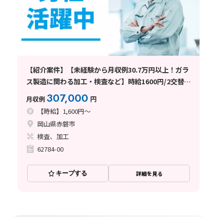
【紹介案件】【未経験から月収例30.7万円以上！ガラ
ス製造に関わる加工・検査など】時給1600円/2交替/
岡山県赤磐市釣井/土日祝休み/残業少なめ/即入寮OK/
307,000
月収例
円
年間最大72円の定着祝金で実質寮費
【時給】1,600円～
岡山県赤磐市
検査、加工
62784-00
キープする
詳細を見る