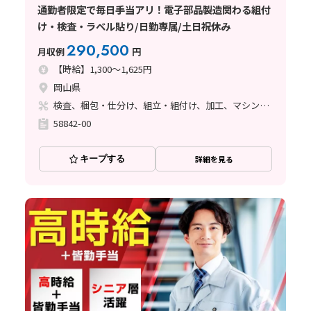
通勤者限定で毎日手当アリ！電子部品製造関わる組付
け・検査・ラベル貼り/日勤専属/土日祝休み
290,500
月収例
円
【時給】1,300～1,625円
岡山県
検査、梱包・仕分け、組立・組付け、加工、マシンオペレーター、クリーンルーム、ハンダ付け
58842-00
キープする
詳細を見る