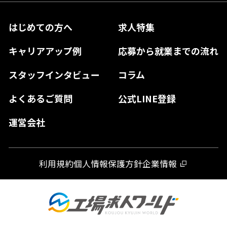
兵庫県
鳥取県
香川県
福岡県
はじめての方へ
求人特集
奈良県
島根県
高知県
佐賀県
キャリアアップ例
応募から就業までの流れ
和歌山県
山口県
徳島県
長崎県
スタッフインタビュー
コラム
大分県
よくあるご質問
公式LINE登録
熊本県
運営会社
宮崎県
鹿児島県
利用規約
個人情報保護方針
企業情報
沖縄県