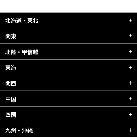
北海道・東北
関東
北海道
青森県
北陸・甲信越
茨城県
秋田県
栃木県
東海
新潟県
山形県
群馬県
富山県
関西
岐阜県
岩手県
埼玉県
石川県
静岡県
中国
滋賀県
宮城県
千葉県
福井県
愛知県
京都府
四国
広島県
福島県
東京都
山梨県
三重県
大阪府
岡山県
九州・沖縄
愛媛県
神奈川県
長野県