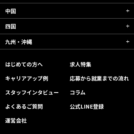
岩手県
埼玉県
石川県
静岡県
中国
滋賀県
宮城県
千葉県
福井県
愛知県
京都府
四国
広島県
福島県
東京都
山梨県
三重県
大阪府
岡山県
九州・沖縄
愛媛県
神奈川県
長野県
兵庫県
鳥取県
香川県
福岡県
はじめての方へ
求人特集
奈良県
島根県
高知県
佐賀県
キャリアアップ例
応募から就業までの流れ
和歌山県
山口県
徳島県
長崎県
スタッフインタビュー
コラム
大分県
よくあるご質問
公式LINE登録
熊本県
運営会社
宮崎県