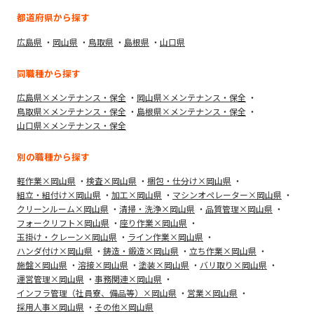
都道府県から探す
広島県
岡山県
鳥取県
島根県
山口県
同職種から探す
広島県×メンテナンス・保全
岡山県×メンテナンス・保全
鳥取県×メンテナンス・保全
島根県×メンテナンス・保全
山口県×メンテナンス・保全
別の職種から探す
軽作業×岡山県
検査×岡山県
梱包・仕分け×岡山県
組立・組付け×岡山県
加工×岡山県
マシンオペレーター×岡山県
クリーンルーム×岡山県
清掃・洗浄×岡山県
品質管理×岡山県
フォークリフト×岡山県
座り作業×岡山県
玉掛け・クレーン×岡山県
ライン作業×岡山県
ハンダ付け×岡山県
鋳造・鍛造×岡山県
立ち作業×岡山県
施盤×岡山県
溶接×岡山県
塗装×岡山県
バリ取り×岡山県
運営管理×岡山県
事務関連×岡山県
インフラ管理（社員寮、備品等）×岡山県
営業×岡山県
採用人事×岡山県
その他×岡山県