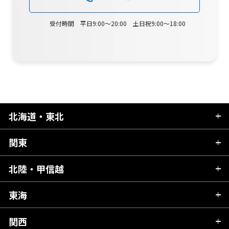
受付時間 平日9:00～20:00 土日祝9:00～18:00
北海道・東北
関東
北海道
青森県
北陸・甲信越
茨城県
秋田県
栃木県
東海
新潟県
山形県
群馬県
富山県
関西
岐阜県