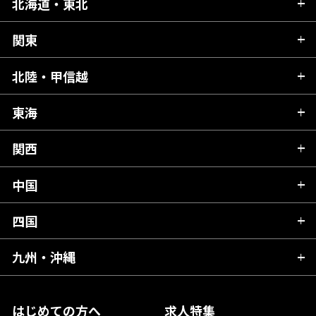
北海道・東北
関東
北海道
青森県
北陸・甲信越
茨城県
秋田県
栃木県
東海
新潟県
山形県
群馬県
富山県
関西
岐阜県
岩手県
埼玉県
石川県
静岡県
中国
滋賀県
宮城県
千葉県
福井県
愛知県
京都府
四国
広島県
福島県
東京都
山梨県
三重県
大阪府
岡山県
九州・沖縄
愛媛県
神奈川県
長野県
兵庫県
鳥取県
香川県
福岡県
はじめての方へ
求人特集
奈良県