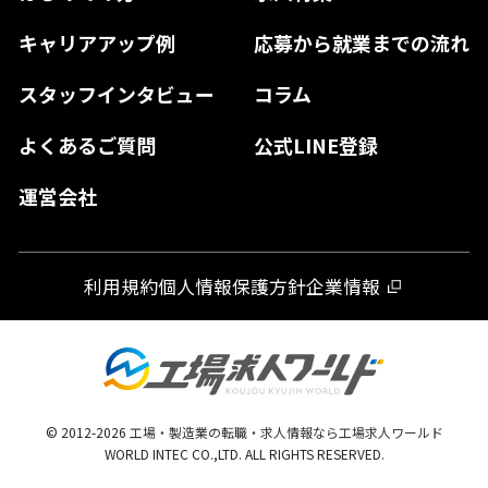
島根県
高知県
佐賀県
キャリアアップ例
応募から就業までの流れ
和歌山県
山口県
徳島県
長崎県
スタッフインタビュー
コラム
大分県
よくあるご質問
公式LINE登録
熊本県
運営会社
宮崎県
鹿児島県
利用規約
個人情報保護方針
企業情報
沖縄県
© 2012-
2026
工場・製造業の転職・求人情報なら工場求人ワールド
WORLD INTEC CO.,LTD. ALL RIGHTS RESERVED.