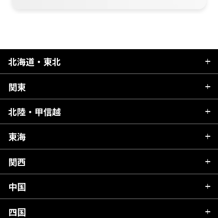
北海道・東北
関東
北海道
青森県
北陸・甲信越
茨城県
秋田県
栃木県
東海
新潟県
山形県
群馬県
富山県
関西
岐阜県
岩手県
埼玉県
石川県
静岡県
中国
滋賀県
宮城県
千葉県
福井県
愛知県
京都府
四国
広島県