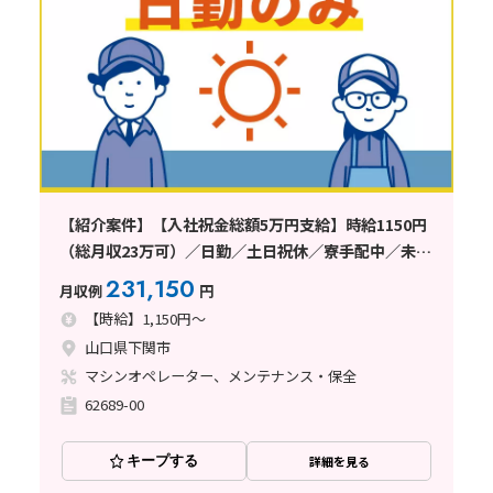
【紹介案件】【入社祝金総額5万円支給】時給1150円
（総月収23万可）／日勤／土日祝休／寮手配中／未経
験者歓迎
231,150
月収例
円
【時給】1,150円～
山口県下関市
マシンオペレーター、メンテナンス・保全
62689-00
キープする
詳細を見る