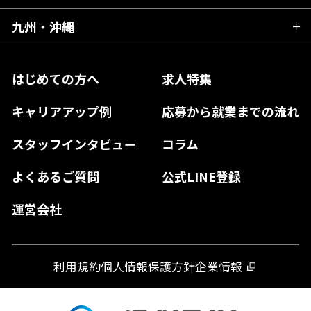
福島県
東京都
山梨県
三重県
大阪府
岡山県
九州・沖縄
愛媛県
神奈川県
長野県
兵庫県
鳥取県
香川県
福岡県
はじめての方へ
求人特集
奈良県
島根県
高知県
佐賀県
キャリアアップ例
応募から就業までの流れ
和歌山県
山口県
徳島県
長崎県
スタッフインタビュー
コラム
大分県
よくあるご質問
公式LINE登録
熊本県
運営会社
宮崎県
鹿児島県
利用規約
個人情報保護方針
企業情報
沖縄県