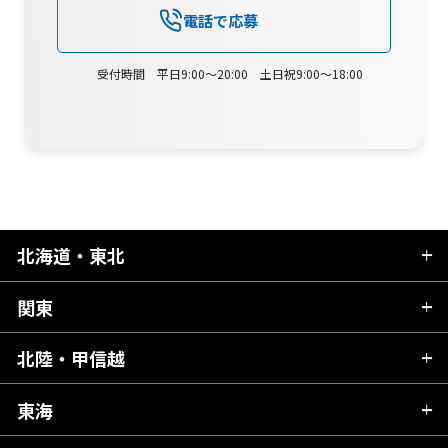
電話で応募
受付時間 平日9:00～20:00 土日祝9:00～18:00
北海道・東北
関東
北海道
青森県
北陸・甲信越
茨城県
秋田県
栃木県
東海
新潟県
山形県