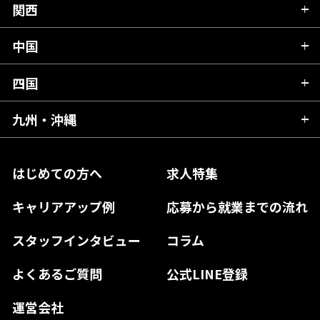
群馬県
富山県
関西
岐阜県
岩手県
埼玉県
石川県
静岡県
中国
滋賀県
宮城県
千葉県
福井県
愛知県
京都府
四国
広島県
福島県
東京都
山梨県
三重県
大阪府
岡山県
九州・沖縄
愛媛県
神奈川県
長野県
兵庫県
鳥取県
香川県
福岡県
はじめての方へ
求人特集
奈良県
島根県
高知県
佐賀県
キャリアアップ例
応募から就業までの流れ
和歌山県
山口県
徳島県
長崎県
スタッフインタビュー
コラム
大分県
よくあるご質問
公式LINE登録
熊本県
運営会社
宮崎県