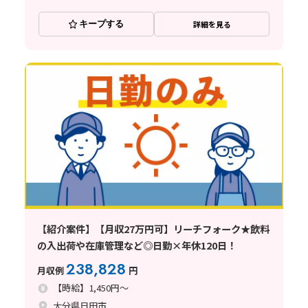
キープする
詳細を見る
【紹介案件】【月収27万円可】リーチフォーク★飲料
の入出荷や在庫管理など◎日勤×年休120日！
238,828
月収例
円
【時給】1,450円～
大分県日田市