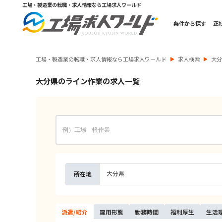
工場・製造業の転職・求人情報なら工場求人ワールド
条件から探す
正
工場・製造業の転職・求人情報なら工場求人ワールド
求人検索
大
大分県のライン作業の求人一覧
大分県
所在地
派遣/
紹介
雇用
形態
勤務
時間
福利
厚生
生活