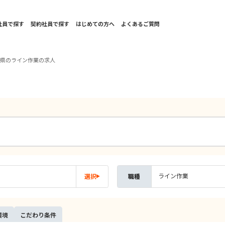
社員で探す
契約社員で探す
はじめての方へ
よくあるご質問
分県のライン作業の求人
ライン作業
選択
職種
環境
こだ
わり
条件