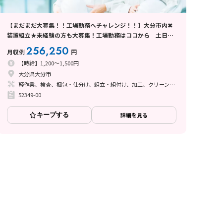
【まだまだ大募集！！工場勤務へチャレンジ！！】大分市内✖
装置組立★未経験の方も大募集！工場勤務はココから 土日休
み✖日勤♪50代も活躍中♪
256,250
月収例
円
【時給】1,200～1,500円
大分県大分市
軽作業、検査、梱包・仕分け、組立・組付け、加工、クリーンルーム、ライン作業
52349-00
キープする
詳細を見る