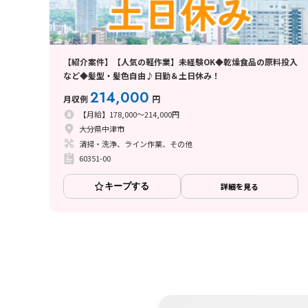
【紹介案件】【人気の軽作業】未経験OK◆乾燥食品の原料投入
など◆髪型・髪色自由♪日勤＆土日休み！
214,000
月収例
円
【月給】178,000～214,000円
大分県中津市
清掃・洗浄、ライン作業、その他
60351-00
キープする
詳細を見る