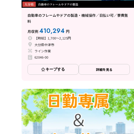
自動車のフレームやドアの製造・機械操作／日払い可／寮費無
料
410,294
月収例
円
【時給】1,700～2,125円
大分県中津市
ライン作業
62046-00
キープする
詳細を見る