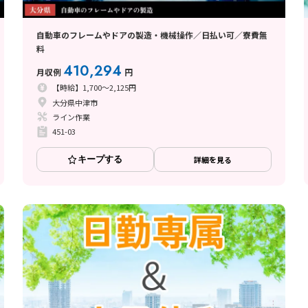
自動車のフレームやドアの製造・機械操作／日払い可／寮費無
料
410,294
月収例
円
【時給】1,700～2,125円
大分県中津市
ライン作業
451-03
キープする
詳細を見る