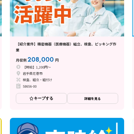
【紹介案件】精密機器（医療機器）組立、検査、ピッキング作
業
208,000
月収例
円
【時給】1,200円～
岩手県花巻市
検査、組立・組付け
58656-00
キープする
詳細を見る