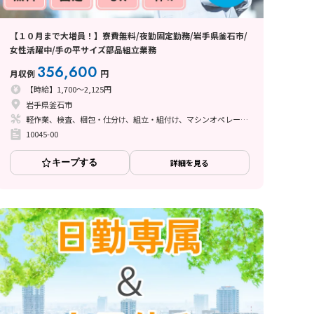
【１０月まで大増員！】寮費無料/夜勤固定勤務/岩手県釜石市/
女性活躍中/手の平サイズ部品組立業務
356,600
月収例
円
【時給】1,700～2,125円
岩手県釜石市
軽作業、検査、梱包・仕分け、組立・組付け、マシンオペレーター、立ち作業
10045-00
キープする
詳細を見る