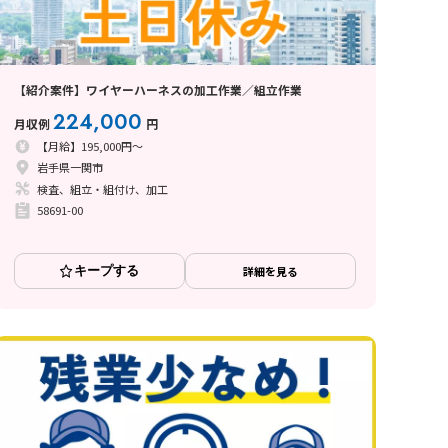
【紹介案件】ワイヤーハーネスの加工作業／組立作業
224,000
月収例
円
【月給】195,000円～
岩手県一関市
検査、組立・組付け、加工
58691-00
キープする
詳細を見る