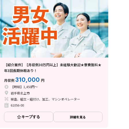
【紹介案件】【月収例30万円以上】未経験大歓迎★寮費無料★
年3回長期休暇あり！
310,000
月収例
円
【時給】1,450円～
岩手県北上市
検査、組立・組付け、加工、マシンオペレーター
61056-00
キープする
詳細を見る