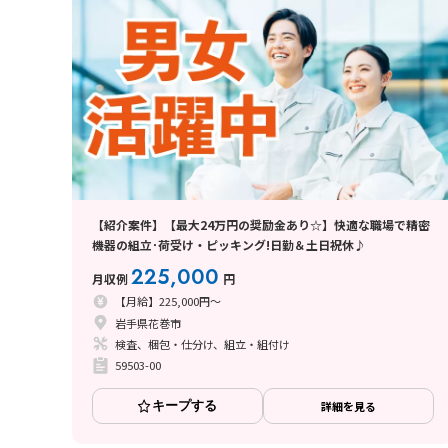
【紹介案件】【最大24万円の奨励金あり☆】快適な職場で精密
機器の組立･荷受け・ピッキング!日勤＆土日祝休♪
225,000
月収例
円
【月給】225,000円～
岩手県花巻市
検査、梱包・仕分け、組立・組付け
59503-00
キープする
詳細を見る