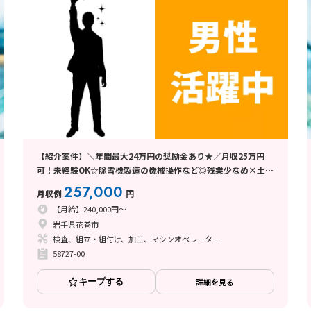
【紹介案件】＼年間最大24万円の奨励金あり★／月収25万円
可！未経験OK☆除雪機製造の機械操作など◎残業少なめ×土日
休み×日勤
257,000
月収例
円
【月給】240,000円～
岩手県花巻市
検査、組立・組付け、加工、マシンオペレーター
58727-00
キープする
詳細を見る