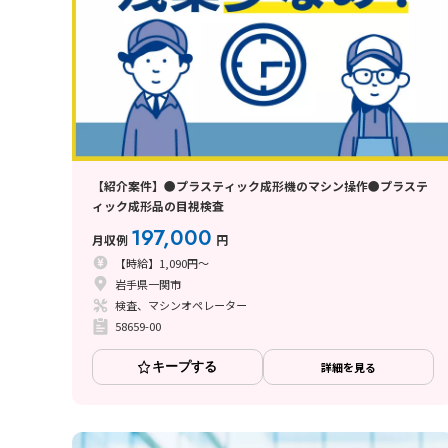
【紹介案件】●プラスティック成形機のマシン操作●プラステ
ィック成形品の目視検査
197,000
月収例
円
【時給】1,090円～
岩手県一関市
検査、マシンオペレーター
58659-00
キープする
詳細を見る