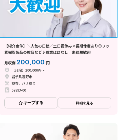
【紹介案件】＼人気の日勤／土日祝休み×長期休暇あり◎フッ
素樹脂製品の検品など♪残業ほぼなし！未経験歓迎
200,000
月収例
円
【月給】200,000円～
岩手県遠野市
検査、バリ取り
59893-00
キープする
詳細を見る