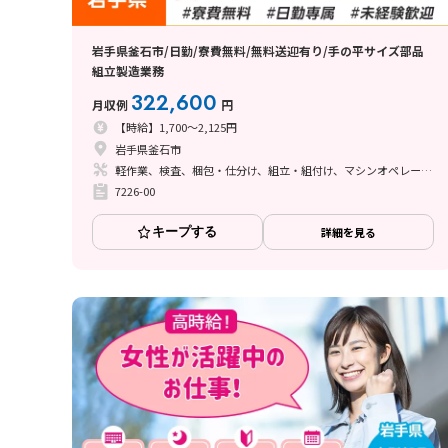
岩手県釜石市/日勤/寮費無料/無料送迎有り/手の平サイズ部品
組立製造業務
322,600
月収例
円
【時給】1,700～2,125円
岩手県釜石市
軽作業、検査、梱包・仕分け、組立・組付け、マシンオペレーター、立ち作業
7226-00
キープする
詳細を見る