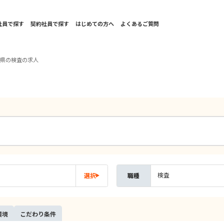
社員で探す
契約社員で探す
はじめての方へ
よくあるご質問
手県の検査の求人
検査
選択
職種
環境
こだ
わり
条件