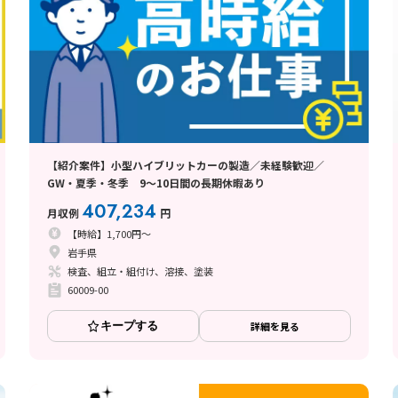
【紹介案件】小型ハイブリットカーの製造／未経験歓迎／
GW・夏季・冬季 9～10日間の長期休暇あり
407,234
月収例
円
【時給】1,700円～
岩手県
検査、組立・組付け、溶接、塗装
60009-00
キープする
詳細を見る