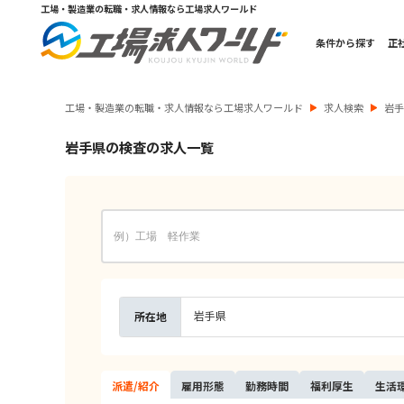
工場・製造業の転職・求人情報なら工場求人ワールド
条件から探す
正
工場・製造業の転職・求人情報なら工場求人ワールド
求人検索
岩
岩手県の検査の求人一覧
岩手県
所在地
派遣/
紹介
雇用
形態
勤務
時間
福利
厚生
生活