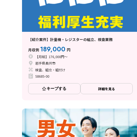
【紹介案件】計量機・レジスターの組立、検査業務
189,000
月収例
円
【月給】176,000円～
岩手県奥州市
検査、組立・組付け
58685-00
キープする
詳細を見る