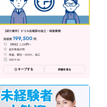
【紹介案件】ドリル先端部の加工・検査業務
199,500
月収例
円
【時給】1,200円～
岩手県奥州市
検査、梱包・仕分け、加工
58679-00
キープする
詳細を見る