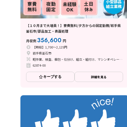
【１０月まで大増員！】寮費無料/夕方からの固定勤務/岩手県
釜石市/部品加工・表面処理
356,600
月収例
円
【時給】1,700～2,125円
岩手県釜石市
軽作業、検査、梱包・仕分け、組立・組付け、マシンオペレーター、立ち作業
62874-00
キープする
詳細を見る