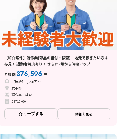
【紹介案件】軽作業(部品の組付・検査)／地元で稼ぎたい方は
必見！ 通勤者特典あり！ さらに7月から時給アップ！
376,596
月収例
円
【時給】1,550円～
岩手県
軽作業、検査
59713-00
キープする
詳細を見る