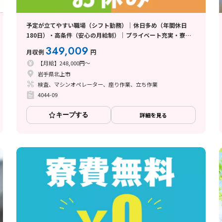
予定が立てやすい職場（シフト勤務）｜休日多め（年間休日
180日）・高条件（安心の月給制）｜プライベート充実・寮完
備（オール電化物件）
349,009
月収例
円
【月給】248,000円～
岩手県北上市
検査、マシンオペレーター、座り作業、立ち作業
4044-09
キープする
詳細を見る