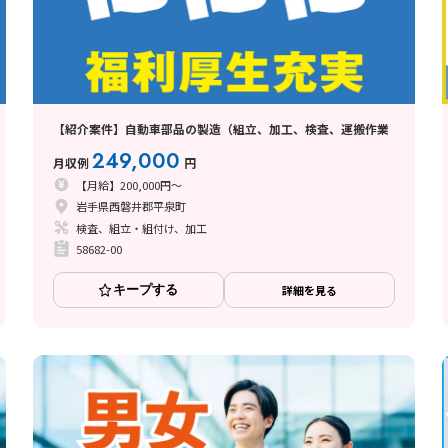
【紹介案件】自動車部品の製造（組立、加工、検査、運搬作業
249,000
月収例
円
【月給】200,000円～
岩手県西磐井郡平泉町
検査、組立・組付け、加工
58682-00
キープする
詳細を見る