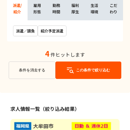
派遣/
雇用
勤務
福利
生活
こだ
紹介
形態
時間
厚生
環境
わり
派遣／請負
紹介予定派遣
4
件ヒットします
条件を消去する
この条件で絞り込む
求人情報一覧（絞り込み結果）