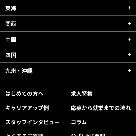
秋田県
栃木県
東海
新潟県
山形県
群馬県
富山県
関西
岐阜県
岩手県
埼玉県
石川県
静岡県
中国
滋賀県
宮城県
千葉県
福井県
愛知県
京都府
四国
広島県
福島県
東京都
山梨県
三重県
大阪府
岡山県
九州・沖縄
愛媛県
神奈川県
長野県
兵庫県
鳥取県
香川県
福岡県
はじめての方へ
求人特集
奈良県
島根県
高知県
佐賀県
キャリアアップ例
応募から就業までの流れ
和歌山県
山口県
徳島県
長崎県
スタッフインタビュー
コラム
大分県
よくあるご質問
公式LINE登録