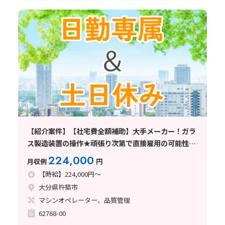
【紹介案件】【社宅費全額補助】大手メーカー！ガラ
ス製造装置の操作★頑張り次第で直接雇用の可能性も
◎
224,000
月収例
円
【時給】224,000円～
大分県杵築市
マシンオペレーター、品質管理
62768-00