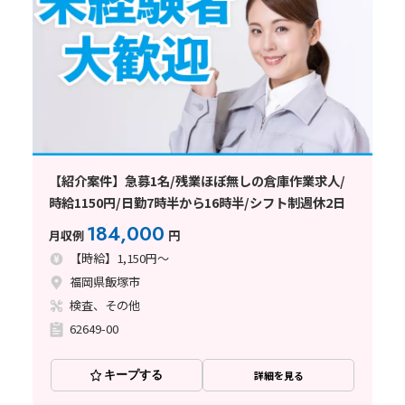
【紹介案件】急募1名/残業ほぼ無しの倉庫作業求人/
時給1150円/日勤7時半から16時半/シフト制週休2日
184,000
月収例
円
【時給】1,150円～
福岡県飯塚市
検査、その他
62649-00
キープする
詳細を見る