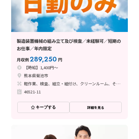
製造装置機械の組み立て及び検査／未経験可／短期の
お仕事／年内限定
289,250
月収例
円
【時給】1,400円～
熊本県菊池市
軽作業、検査、組立・組付け、クリーンルーム、その他
46521-11
キープする
詳細を見る