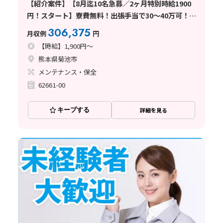
【紹介案件】【8月迄10名急募／2ヶ月特別時給1900
円！スタート】寮費無料！出張手当で30～40万可！英
語不要
306,375
月収例
円
【時給】1,900円～
熊本県菊池市
メンテナンス・保全
62661-00
キープする
詳細を見る