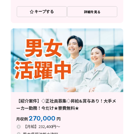
キープする
詳細を見る
【紹介案件】◇正社員募集◇昇給&賞与あり！大手メ
ーカー勤務！今だけ★寮費無料★
270,000
月収例
円
【月給】232,400円～