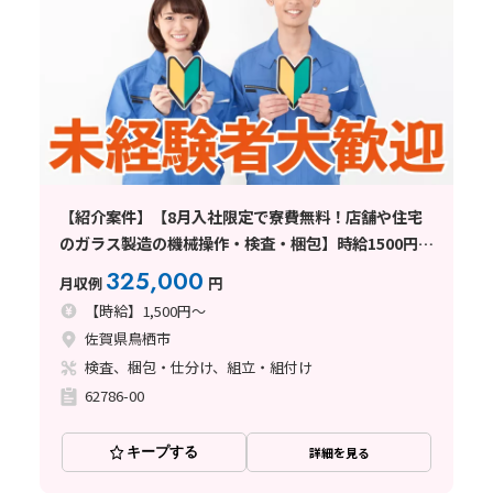
【紹介案件】【8月入社限定で寮費無料！店舗や住宅
のガラス製造の機械操作・検査・梱包】時給1500円/2
交替/佐賀県鳥栖市曽根崎町/土日休み/未経験から月収
325,000
月収例
円
例32.5万円以上可能◎8月中旬入社
【時給】1,500円～
佐賀県鳥栖市
検査、梱包・仕分け、組立・組付け
62786-00
キープする
詳細を見る