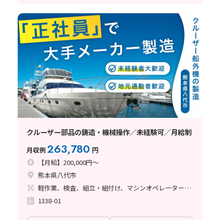
クルーザー部品の鋳造・機械操作／未経験可／月給制
263,780
月収例
円
【月給】200,000円～
熊本県八代市
軽作業、検査、組立・組付け、マシンオペレーター、ライン作業、鋳造・鍛造、塗装、バリ取り
1338-01