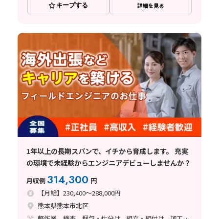
キープする
詳細を見る
1年以上の長期スパンで、イチから育成します。 充実
の環境で未経験からエンジニアデビューしませんか？
314,300
月収例
円
【月給】230,400～288,000円
熊本県熊本市北区
軽作業、検査、梱包・仕分け、組立・組付け、加工、マシンオペレーター、クリーンルーム、清掃・洗浄、メンテナンス・保全、フォークリフト、座り作業、玉掛け・クレーン、ライン作業、ハンダ付け、鋳造・鍛造、立ち作業、溶接、その他