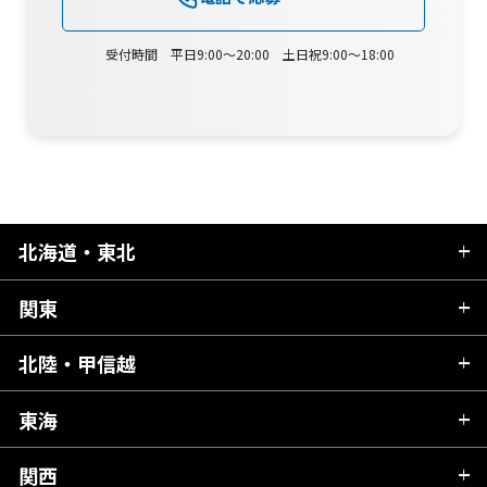
受付時間 平日9:00～20:00 土日祝9:00～18:00
北海道・東北
関東
北海道
青森県
北陸・甲信越
茨城県
秋田県
栃木県
東海
新潟県
山形県
群馬県
富山県
関西
岐阜県