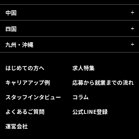
岩手県
埼玉県
石川県
静岡県
中国
滋賀県
宮城県
千葉県
福井県
愛知県
京都府
四国
広島県
福島県
東京都
山梨県
三重県
大阪府
岡山県
九州・沖縄
愛媛県
神奈川県
長野県
兵庫県
鳥取県
香川県
福岡県
はじめての方へ
求人特集
奈良県
島根県
高知県
佐賀県
キャリアアップ例
応募から就業までの流れ
和歌山県
山口県
徳島県
長崎県
スタッフインタビュー
コラム
大分県
よくあるご質問
公式LINE登録
熊本県
運営会社
宮崎県