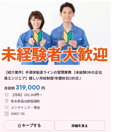
【紹介案件】半導体製造ラインの管理業務 【未経験OKの正社
員エンジニア】嬉しい月給制度!年間休日185日♪
319,000
月収例
円
【月給】260,000円～
熊本県菊池郡菊陽町
メンテナンス・保全
60827-00
キープする
詳細を見る