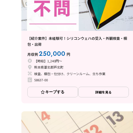
【紹介案件】未経験可！シリコンウェハの受入・外観検査・梱
包・出荷
250,000
月収例
円
【時給】1,240円～
熊本県葦北郡芦北町
検査、梱包・仕分け、クリーンルーム、立ち作業
58637-00
キープする
詳細を見る