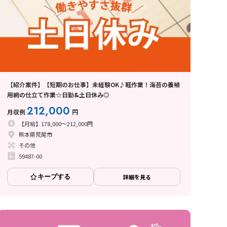
【紹介案件】【短期のお仕事】未経験OK♪軽作業！海苔の養殖
用網の仕立て作業☆日勤&土日休み◎
212,000
月収例
円
【月給】178,000～212,000円
熊本県荒尾市
その他
59487-00
キープする
詳細を見る