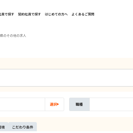
社員で探す
契約社員で探す
はじめての方へ
よくあるご質問
本県のその他の求人
選択
職種
環境
こだ
わり
条件