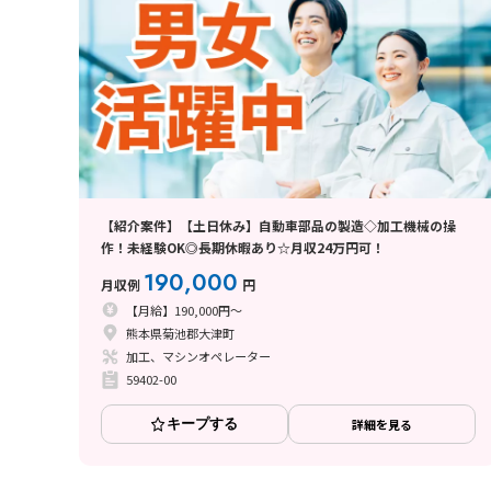
【紹介案件】【土日休み】自動車部品の製造◇加工機械の操
作！未経験OK◎長期休暇あり☆月収24万円可！
190,000
月収例
円
【月給】190,000円～
熊本県菊池郡大津町
加工、マシンオペレーター
59402-00
キープする
詳細を見る