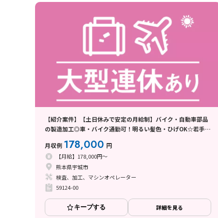
【紹介案件】【土日休みで安定の月給制】バイク・自動車部品
の製造加工◎車・バイク通勤可！明るい髪色・ひげOK☆若手～
ミドル男女活躍中！
178,000
月収例
円
【月給】178,000円～
熊本県宇城市
検査、加工、マシンオペレーター
59124-00
キープする
詳細を見る