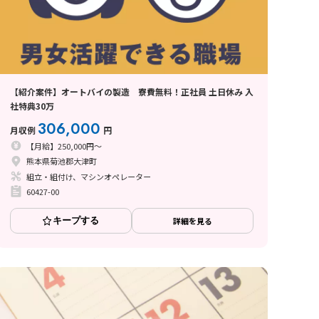
【紹介案件】オートバイの製造 寮費無料！正社員 土日休み 入
社特典30万
306,000
月収例
円
【月給】250,000円～
熊本県菊池郡大津町
組立・組付け、マシンオペレーター
60427-00
キープする
詳細を見る