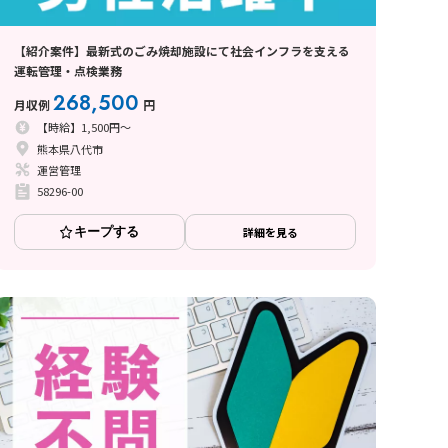
【紹介案件】最新式のごみ焼却施設にて社会インフラを支える
運転管理・点検業務
268,500
月収例
円
【時給】1,500円～
熊本県八代市
運営管理
58296-00
キープする
詳細を見る