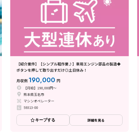
【紹介案件】【シンプル軽作業♪】車用エンジン部品の製造◆
ボタンを押して取り出すだけ◎土日休み！
190,000
月収例
円
【月給】190,000円～
熊本県玉名市
マシンオペレーター
59313-00
キープする
詳細を見る