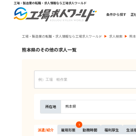
工場・製造業の転職・求人情報なら工場求人ワールド
条件から探す
正
工場・製造業の転職・求人情報なら工場求人ワールド
求人検索
熊
熊本県のその他の求人一覧
熊本県
所在地
1
派遣/
紹介
雇用
形態
勤務
時間
福利
厚生
生活