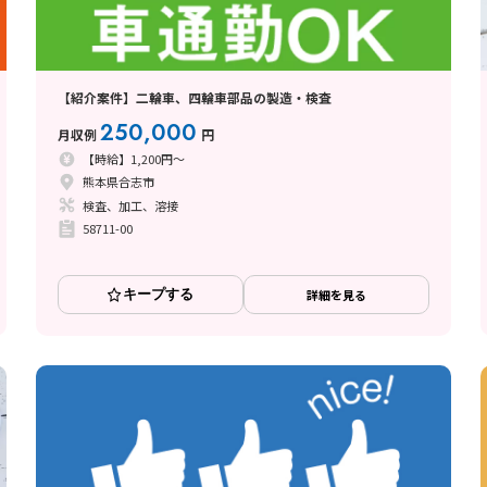
【紹介案件】二輪車、四輪車部品の製造・検査
250,000
月収例
円
【時給】1,200円～
熊本県合志市
検査、加工、溶接
58711-00
キープする
詳細を見る