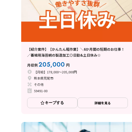
【紹介案件】【かんたん軽作業】＼6か月間の短期のお仕事！
／養殖用海苔網の製造加工◎日勤&土日休み☆
205,000
月収例
円
【月給】178,000～205,000円
熊本県荒尾市
その他
59491-00
キープする
詳細を見る