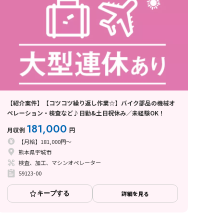
【紹介案件】【コツコツ繰り返し作業☆】バイク部品の機械オ
ペレーション・検査など♪日勤&土日祝休み／未経験OK！
181,000
月収例
円
【月給】181,000円～
熊本県宇城市
検査、加工、マシンオペレーター
59123-00
キープする
詳細を見る