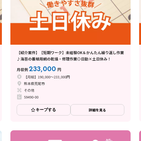
【紹介案件】【短期ワーク】未経験OK＆かんたん繰り返し作業
♪海苔の養殖用網の乾燥・修理作業◎日勤×土日休み！
233,000
月収例
円
【月給】190,000～233,000円
熊本県荒尾市
その他
59490-00
キープする
詳細を見る