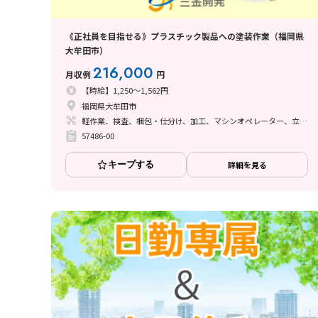
《正社員を目指せる》プラスチック製品への塗装作業（福岡県
大牟田市）
216,000
月収例
円
【時給】1,250～1,562円
福岡県大牟田市
軽作業、検査、梱包・仕分け、加工、マシンオペレーター、立ち作業、塗装、バリ取り
57486-00
キープする
詳細を見る