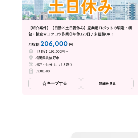
【紹介案件】【日勤×土日祝休み】産業用ロボットの製造・梱
包・検査★コツコツ作業◎年休120日♪未経験OK！
206,000
月収例
円
【月給】192,000円～
福岡県筑紫野市
梱包・仕分け、バリ取り
59381-00
キープする
詳細を見る