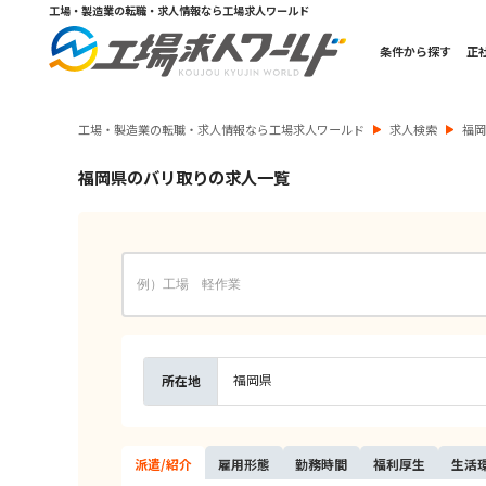
工場・製造業の転職・求人情報なら工場求人ワールド
条件から探す
正
工場・製造業の転職・求人情報なら工場求人ワールド
求人検索
福
福岡県のバリ取りの求人一覧
福岡県
所在地
派遣/
紹介
雇用
形態
勤務
時間
福利
厚生
生活