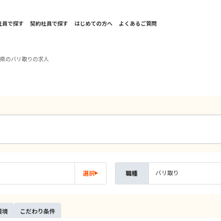
社員で探す
契約社員で探す
はじめての方へ
よくあるご質問
岡県のバリ取りの求人
バリ取り
選択
職種
環境
こだ
わり
条件