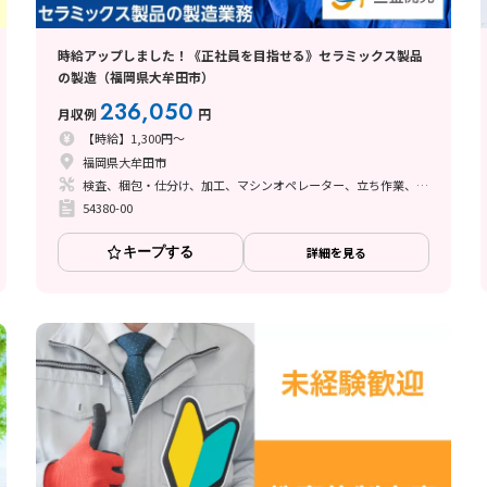
時給アップしました！《正社員を目指せる》セラミックス製品
の製造（福岡県大牟田市）
236,050
月収例
円
【時給】1,300円～
福岡県大牟田市
検査、梱包・仕分け、加工、マシンオペレーター、立ち作業、バリ取り
54380-00
キープする
詳細を見る