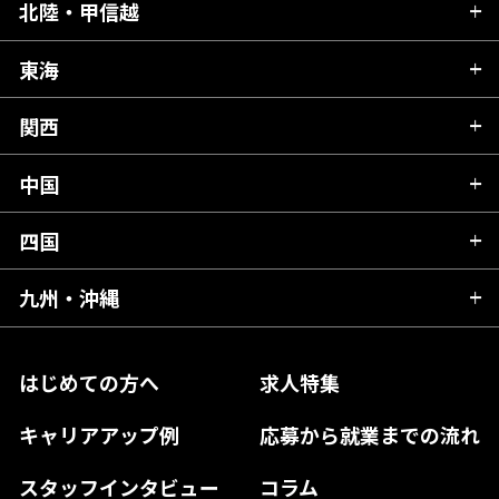
青森県
北陸・甲信越
茨城県
秋田県
栃木県
東海
新潟県
山形県
群馬県
富山県
関西
岐阜県
岩手県
埼玉県
石川県
静岡県
中国
滋賀県
宮城県
千葉県
福井県
愛知県
京都府
四国
広島県
福島県
東京都
山梨県
三重県
大阪府
岡山県
九州・沖縄
愛媛県
神奈川県
長野県
兵庫県
鳥取県
香川県
福岡県
はじめての方へ
求人特集
奈良県
島根県
高知県
佐賀県
キャリアアップ例
応募から就業までの流れ
和歌山県
山口県
徳島県
長崎県
スタッフインタビュー
コラム