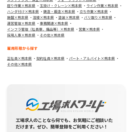
座り作業×熊本県
玉掛け・クレーン×熊本県
ライン作業×熊本県
ハンダ付け×熊本県
鋳造・鍛造×熊本県
立ち作業×熊本県
施盤×熊本県
溶接×熊本県
塗装×熊本県
バリ取り×熊本県
運営管理×熊本県
事務関連×熊本県
インフラ管理（社員寮、備品等）×熊本県
営業×熊本県
採用人事×熊本県
その他×熊本県
雇用形態から探す
正社員×熊本県
契約社員×熊本県
パート・アルバイト×熊本県
その他×熊本県
工場求人のことなら何でも、お気軽にご相談いた
だけます。
ぜひ、簡単登録をご利用ください！