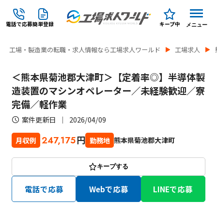
電話で応募
簡単登録
キープ中
メニュー
工場・製造業の転職・求人情報なら工場求人ワールド
工場求人
＜熊本県菊池郡大津町＞【定着率◎】半導体製
造装置のマシンオペレーター／未経験歓迎／寮
完備／軽作業
案件更新日
2026/04/09
円
247,175
熊本県菊池郡大津町
月収例
勤務地
キープする
電話で応募
Webで応募
LINEで応募