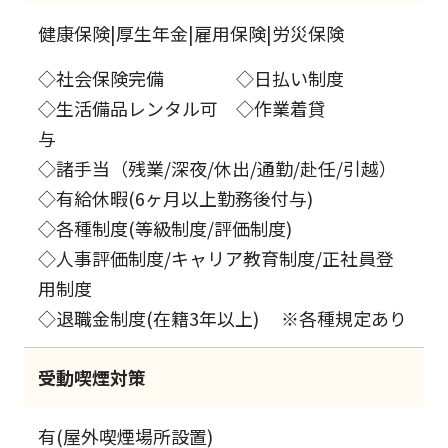
健康保険|厚生年金|雇用保険|労災保険
◇社会保険完備 ◇日払い制度
◇生活備品レンタル可 ◇作業着貸
与
◇諸手当（残業/深夜/休出/通勤/赴任/引越）
◇有給休暇(6ヶ月以上勤務後付与)
◇各種制度(等級制度/評価制度)
◇人事評価制度/キャリア教育制度/正社員登
用制度
◇退職金制度(在籍3年以上) ※各種規定あり
受動喫煙対策
有(屋外喫煙場所設置)