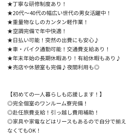
★丁寧な研修制度あり！
★20代～40代の幅広い世代の男女活躍中！
★重量物なしのカンタン軽作業！
★空調完備で年中快適！
★日払い可能！突然の出費にも安心♪
★車・バイク通勤可能！交通費支給あり！
★年末年始の長期休暇あり！有給休暇もあり♪
★売店や休憩室も完備♪夜間利用も◎
【初めての一人暮らしも応援します！】
◎完全個室のワンルーム寮完備！
◎赴任旅費支給！引っ越し費用補助！
◎家具や家電などはリースもあるので自分で揃え
なくてもOK！