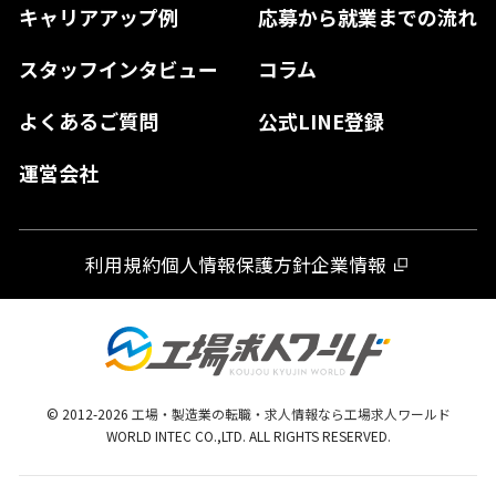
キャリアアップ例
応募から就業までの流れ
和歌山県
山口県
徳島県
長崎県
スタッフインタビュー
コラム
大分県
よくあるご質問
公式LINE登録
熊本県
運営会社
宮崎県
鹿児島県
利用規約
個人情報保護方針
企業情報
沖縄県
© 2012-
2026
工場・製造業の転職・求人情報なら工場求人ワールド
WORLD INTEC CO.,LTD. ALL RIGHTS RESERVED.