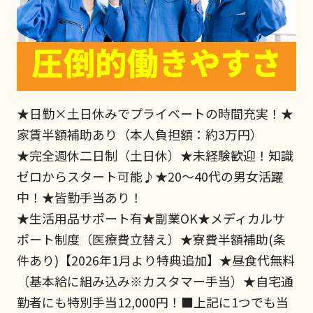
★日勤×土日休みでプライベートの時間充実！★
家賃半額補助あり（本人負担額：約3万円）
★完全週休二日制（土日休）★未経験歓迎！知識
ゼロからスタート可能♪★20～40代の男女活躍
中！★皆勤手当あり！
★生活用品サポート有★副業OK★メディカルサ
ポート制度（医療費立替え）★寮費半額補助(条
件あり)【2026年1月より特典追加】★昼食代無料
（基本給に組み込み※カスタマー手当）★自宅通
勤者にも特別手当12,000円！■上記に1つでも当