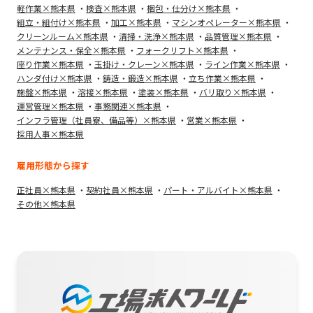
軽作業×熊本県
検査×熊本県
梱包・仕分け×熊本県
組立・組付け×熊本県
加工×熊本県
マシンオペレーター×熊本県
クリーンルーム×熊本県
清掃・洗浄×熊本県
品質管理×熊本県
メンテナンス・保全×熊本県
フォークリフト×熊本県
座り作業×熊本県
玉掛け・クレーン×熊本県
ライン作業×熊本県
ハンダ付け×熊本県
鋳造・鍛造×熊本県
立ち作業×熊本県
施盤×熊本県
溶接×熊本県
塗装×熊本県
バリ取り×熊本県
運営管理×熊本県
事務関連×熊本県
インフラ管理（社員寮、備品等）×熊本県
営業×熊本県
採用人事×熊本県
雇用形態から探す
正社員×熊本県
契約社員×熊本県
パート・アルバイト×熊本県
その他×熊本県