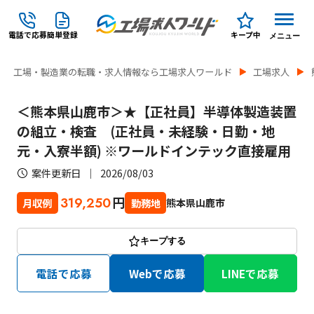
電話で応募
簡単登録
キープ中
メニュー
工場・製造業の転職・求人情報なら工場求人ワールド
工場求人
＜熊本県山鹿市＞★【正社員】半導体製造装置
の組立・検査 (正社員・未経験・日勤・地
元・入寮半額) ※ワールドインテック直接雇用
案件更新日
2026/08/03
円
319,250
熊本県山鹿市
月収例
勤務地
キープする
電話で応募
Webで応募
LINEで応募