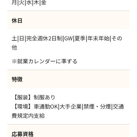
月|火|水|木|金
休日
土|日|完全週休2日制|GW|夏季|年末年始|その
他
※就業カレンダーに準ずる
特徴
【服装】制服あり
【環境】車通勤OK|大手企業|禁煙・分煙|交通
費規定内支給
応募資格