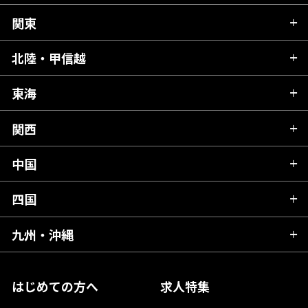
関東
北海道
青森県
北陸・甲信越
茨城県
秋田県
栃木県
東海
新潟県
山形県
群馬県
富山県
関西
岐阜県
岩手県
埼玉県
石川県
静岡県
中国
滋賀県
宮城県
千葉県
福井県
愛知県
京都府
四国
広島県
福島県
東京都
山梨県
三重県
大阪府
岡山県
九州・沖縄
愛媛県
神奈川県
長野県
兵庫県
鳥取県
香川県
福岡県
はじめての方へ
求人特集
奈良県
島根県
高知県
佐賀県