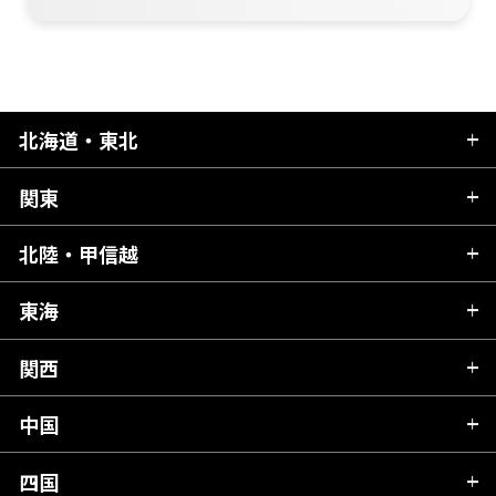
北海道・東北
関東
北海道
青森県
北陸・甲信越
茨城県
秋田県
栃木県
東海
新潟県
山形県
群馬県
富山県
関西
岐阜県
岩手県
埼玉県
石川県
静岡県
中国
滋賀県
宮城県
千葉県
福井県
愛知県
京都府
四国
広島県