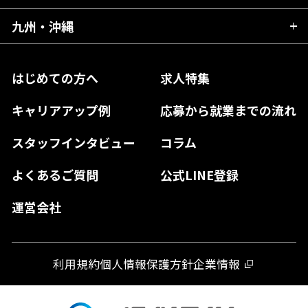
福島県
東京都
山梨県
三重県
大阪府
岡山県
九州・沖縄
愛媛県
神奈川県
長野県
兵庫県
鳥取県
香川県
福岡県
はじめての方へ
求人特集
奈良県
島根県
高知県
佐賀県
キャリアアップ例
応募から就業までの流れ
和歌山県
山口県
徳島県
長崎県
スタッフインタビュー
コラム
大分県
よくあるご質問
公式LINE登録
熊本県
運営会社
宮崎県
鹿児島県
利用規約
個人情報保護方針
企業情報
沖縄県