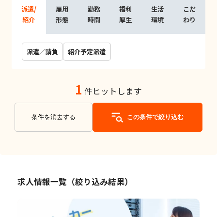
派遣/
雇用
勤務
福利
生活
こだ
紹介
形態
時間
厚生
環境
わり
派遣／請負
紹介予定派遣
1
件ヒットします
条件を消去する
この条件で絞り込む
求人情報一覧（絞り込み結果）