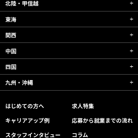
青森県
北陸・甲信越
茨城県
秋田県
栃木県
東海
新潟県
山形県
群馬県
富山県
関西
岐阜県
岩手県
埼玉県
石川県
静岡県
中国
滋賀県
宮城県
千葉県
福井県
愛知県
京都府
四国
広島県
福島県
東京都
山梨県
三重県
大阪府
岡山県
九州・沖縄
愛媛県
神奈川県
長野県
兵庫県
鳥取県
香川県
福岡県
はじめての方へ
求人特集
奈良県
島根県
高知県
佐賀県
キャリアアップ例
応募から就業までの流れ
和歌山県
山口県
徳島県
長崎県
スタッフインタビュー
コラム