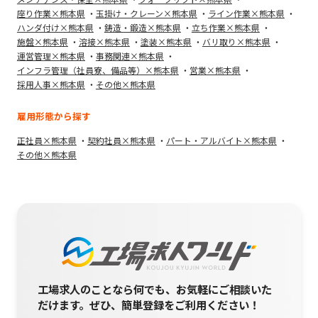
座り作業×熊本県
玉掛け・クレーン×熊本県
ライン作業×熊本県
ハンダ付け×熊本県
鋳造・鍛造×熊本県
立ち作業×熊本県
施盤×熊本県
溶接×熊本県
塗装×熊本県
バリ取り×熊本県
運営管理×熊本県
事務関連×熊本県
インフラ管理（社員寮、備品等）×熊本県
営業×熊本県
採用人事×熊本県
その他×熊本県
雇用形態から探す
正社員×熊本県
契約社員×熊本県
パート・アルバイト×熊本県
その他×熊本県
工場求人のことなら何でも、お気軽にご相談いた
だけます。
ぜひ、簡単登録をご利用ください！