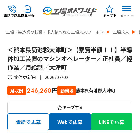
電話で応募
簡単登録
キープ中
メニュー
工場・製造業の転職・求人情報なら工場求人ワールド
工場求人
＜熊本県菊池郡大津町＞【寮費半額！！】半導
体加工装置のマシンオペレーター／正社員／軽
作業／月給制／大津町
案件更新日
2026/07/02
円
246,260
熊本県菊池郡大津町
月収例
勤務地
キープする
電話で応募
Webで応募
LINEで応募