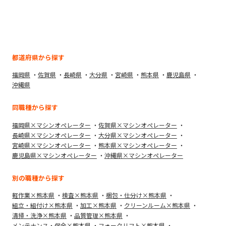
都道府県から探す
福岡県
佐賀県
長崎県
大分県
宮崎県
熊本県
鹿児島県
沖縄県
同職種から探す
福岡県×マシンオペレーター
佐賀県×マシンオペレーター
長崎県×マシンオペレーター
大分県×マシンオペレーター
宮崎県×マシンオペレーター
熊本県×マシンオペレーター
鹿児島県×マシンオペレーター
沖縄県×マシンオペレーター
別の職種から探す
軽作業×熊本県
検査×熊本県
梱包・仕分け×熊本県
組立・組付け×熊本県
加工×熊本県
クリーンルーム×熊本県
清掃・洗浄×熊本県
品質管理×熊本県
メンテナンス・保全×熊本県
フォークリフト×熊本県