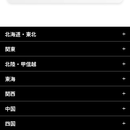
北海道・東北
関東
北海道
青森県
北陸・甲信越
茨城県
秋田県
栃木県
東海
新潟県
山形県
群馬県
富山県
関西
岐阜県
岩手県
埼玉県
石川県
静岡県
中国
滋賀県
宮城県
千葉県
福井県
愛知県
京都府
四国
広島県
福島県
東京都