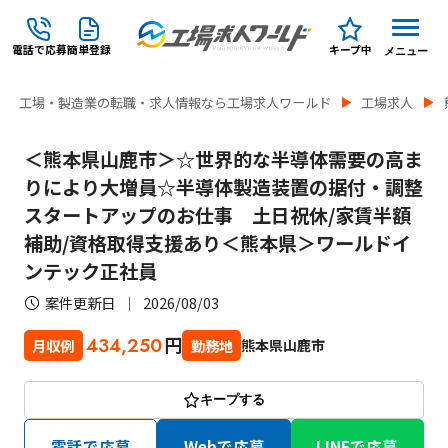
電話で応募
簡単登録
キープ中
メニュー
工場・製造業の転職・求人情報なら工場求人ワールド
工場求人
＜熊本県山鹿市＞☆世界的な半導体需要の高ま
りにより大増員☆半導体製造装置の据付・調整
スタートアップのお仕事 土日祝休/家賃半額
補助/資格取得支援あり＜熊本県＞ワールドイ
ンテック正社員
案件更新日
2026/08/03
円
434,250
熊本県山鹿市
月収例
勤務地
キープする
電話で応募
Webで応募
LINEで応募