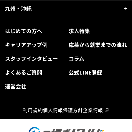
山梨県
三重県
大阪府
岡山県
九州・沖縄
愛媛県
神奈川県
長野県
兵庫県
鳥取県
香川県
福岡県
はじめての方へ
求人特集
奈良県
島根県
高知県
佐賀県
キャリアアップ例
応募から就業までの流れ
和歌山県
山口県
徳島県
長崎県
スタッフインタビュー
コラム
大分県
よくあるご質問
公式LINE登録
熊本県
運営会社
宮崎県
鹿児島県
利用規約
個人情報保護方針
企業情報
沖縄県