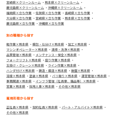
宮崎県×クリーンルーム
熊本県×クリーンルーム
鹿児島県×クリーンルーム
沖縄県×クリーンルーム
福岡県×立ち作業
佐賀県×立ち作業
長崎県×立ち作業
大分県×立ち作業
宮崎県×立ち作業
熊本県×立ち作業
鹿児島県×立ち作業
沖縄県×立ち作業
別の職種から探す
軽作業×熊本県
梱包・仕分け×熊本県
加工×熊本県
マシンオペレーター×熊本県
清掃・洗浄×熊本県
品質管理×熊本県
メンテナンス・保全×熊本県
フォークリフト×熊本県
座り作業×熊本県
玉掛け・クレーン×熊本県
ライン作業×熊本県
ハンダ付け×熊本県
鋳造・鍛造×熊本県
施盤×熊本県
溶接×熊本県
塗装×熊本県
バリ取り×熊本県
運営管理×熊本県
事務関連×熊本県
インフラ管理（社員寮、備品等）×熊本県
営業×熊本県
採用人事×熊本県
その他×熊本県
雇用形態から探す
正社員×熊本県
契約社員×熊本県
パート・アルバイト×熊本県
その他×熊本県