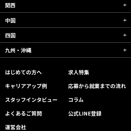
山形県
群馬県
富山県
関西
岐阜県
岩手県
埼玉県
石川県
静岡県
中国
滋賀県
宮城県
千葉県
福井県
愛知県
京都府
四国
広島県
福島県
東京都
山梨県
三重県
大阪府
岡山県
九州・沖縄
愛媛県
神奈川県
長野県
兵庫県
鳥取県
香川県
福岡県
はじめての方へ
求人特集
奈良県
島根県
高知県
佐賀県
キャリアアップ例
応募から就業までの流れ
和歌山県
山口県
徳島県
長崎県
スタッフインタビュー
コラム
大分県
よくあるご質問
公式LINE登録
熊本県
運営会社