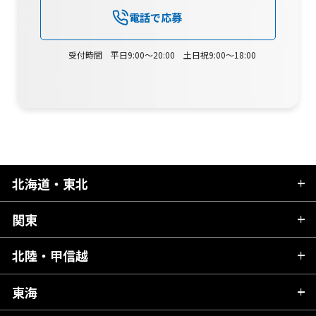
電話で応募
受付時間 平日9:00～20:00 土日祝9:00～18:00
北海道・東北
関東
北海道
青森県
北陸・甲信越
茨城県
秋田県
栃木県
東海
新潟県