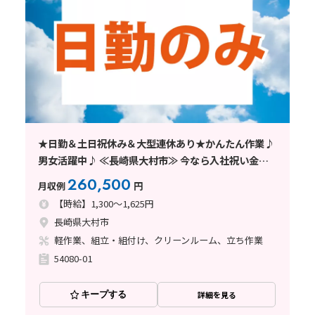
★日勤＆土日祝休み＆大型連休あり★かんたん作業♪
男女活躍中♪ ≪長崎県大村市≫ 今なら入社祝い金
（最大6万円）あり！
260,500
月収例
円
【時給】1,300～1,625円
長崎県大村市
軽作業、組立・組付け、クリーンルーム、立ち作業
54080-01
キープする
詳細を見る