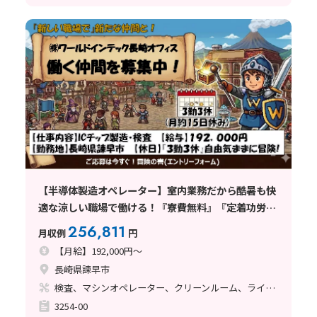
【半導体製造オペレーター】室内業務だから酷暑も快
適な涼しい職場で働ける！『寮費無料』『定着功労金
有り』『未経験大歓迎』
256,811
月収例
円
【月給】192,000円～
長崎県諫早市
検査、マシンオペレーター、クリーンルーム、ライン作業、立ち作業
3254-00