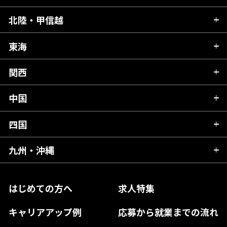
青森県
北陸・甲信越
茨城県
秋田県
栃木県
東海
新潟県
山形県
群馬県
富山県
関西
岐阜県
岩手県
埼玉県
石川県
静岡県
中国
滋賀県
宮城県
千葉県
福井県
愛知県
京都府
四国
広島県
福島県
東京都
山梨県
三重県
大阪府
岡山県
九州・沖縄
愛媛県
神奈川県
長野県
兵庫県
鳥取県
香川県
福岡県
はじめての方へ
求人特集
奈良県
島根県
高知県
佐賀県
キャリアアップ例
応募から就業までの流れ
和歌山県
山口県
徳島県
長崎県