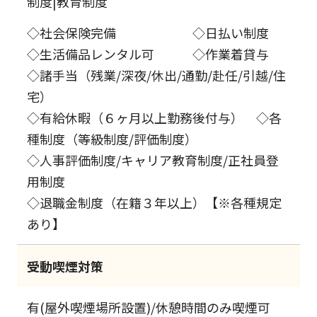
制度|教育制度
◇社会保険完備 ◇日払い制度
◇生活備品レンタル可 ◇作業着貸与
◇諸手当（残業/深夜/休出/通勤/赴任/引越/住
宅）
◇有給休暇（６ヶ月以上勤務後付与） ◇各
種制度（等級制度/評価制度）
◇人事評価制度/キャリア教育制度/正社員登
用制度
◇退職金制度（在籍３年以上）【※各種規定
あり】
受動喫煙対策
有(屋外喫煙場所設置)/休憩時間のみ喫煙可