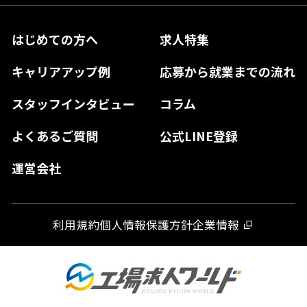
長野県
兵庫県
鳥取県
香川県
福岡県
はじめての方へ
求人特集
奈良県
島根県
高知県
佐賀県
キャリアアップ例
応募から就業までの流れ
和歌山県
山口県
徳島県
長崎県
スタッフインタビュー
コラム
大分県
よくあるご質問
公式LINE登録
熊本県
運営会社
宮崎県
鹿児島県
利用規約
個人情報保護方針
企業情報
沖縄県