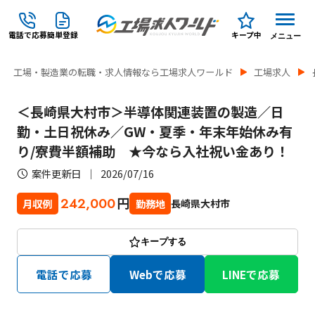
電話で応募
簡単登録
キープ中
メニュー
工場・製造業の転職・求人情報なら工場求人ワールド
工場求人
＜長崎県大村市＞半導体関連装置の製造／日
勤・土日祝休み／GW・夏季・年末年始休み有
り/寮費半額補助 ★今なら入社祝い金あり！
案件更新日
2026/07/16
円
242,000
長崎県大村市
月収例
勤務地
キープする
電話で応募
Webで応募
LINEで応募