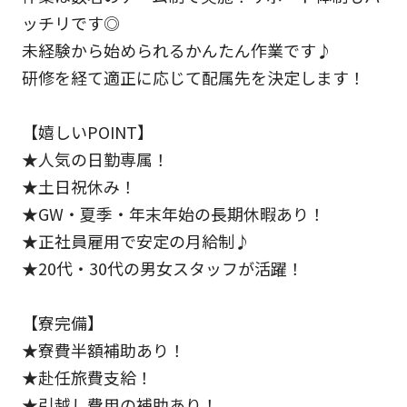
ッチリです◎
未経験から始められるかんたん作業です♪
研修を経て適正に応じて配属先を決定します！
【嬉しいPOINT】
★人気の日勤専属！
★土日祝休み！
★GW・夏季・年末年始の長期休暇あり！
★正社員雇用で安定の月給制♪
★20代・30代の男女スタッフが活躍！
【寮完備】
★寮費半額補助あり！
★赴任旅費支給！
★引越し費用の補助あり！