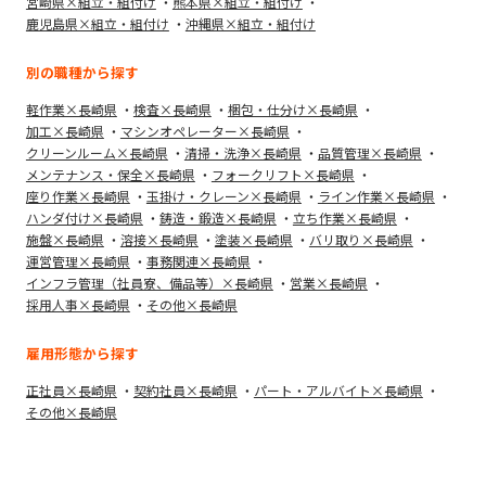
宮崎県×組立・組付け
熊本県×組立・組付け
鹿児島県×組立・組付け
沖縄県×組立・組付け
別の職種から探す
軽作業×長崎県
検査×長崎県
梱包・仕分け×長崎県
加工×長崎県
マシンオペレーター×長崎県
クリーンルーム×長崎県
清掃・洗浄×長崎県
品質管理×長崎県
メンテナンス・保全×長崎県
フォークリフト×長崎県
座り作業×長崎県
玉掛け・クレーン×長崎県
ライン作業×長崎県
ハンダ付け×長崎県
鋳造・鍛造×長崎県
立ち作業×長崎県
施盤×長崎県
溶接×長崎県
塗装×長崎県
バリ取り×長崎県
運営管理×長崎県
事務関連×長崎県
インフラ管理（社員寮、備品等）×長崎県
営業×長崎県
採用人事×長崎県
その他×長崎県
雇用形態から探す
正社員×長崎県
契約社員×長崎県
パート・アルバイト×長崎県
その他×長崎県