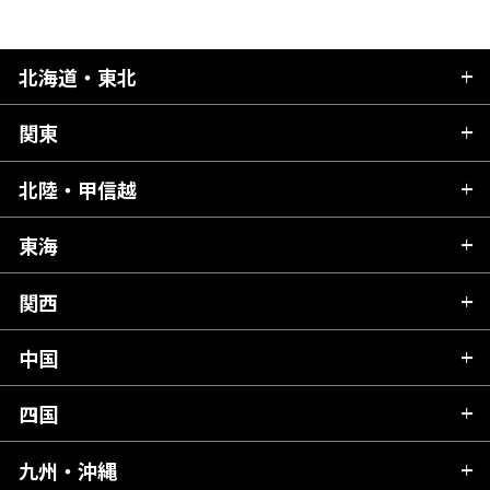
北海道・東北
関東
北海道
青森県
北陸・甲信越
茨城県
秋田県
栃木県
東海
新潟県
山形県
群馬県
富山県
関西
岐阜県
岩手県
埼玉県
石川県
静岡県
中国
滋賀県
宮城県
千葉県
福井県
愛知県
京都府
四国
広島県
福島県
東京都
山梨県
三重県
大阪府
岡山県
九州・沖縄
愛媛県
神奈川県