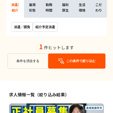
派遣/
雇用
勤務
福利
生活
こだ
紹介
形態
時間
厚生
環境
わり
派遣／請負
紹介予定派遣
1
件ヒットします
条件を消去する
この条件で絞り込む
求人情報一覧（絞り込み結果）