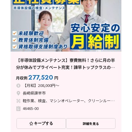
【半導体設備メンテナンス】寮費無料！さらに月の半
分が休みでプライベート充実！諫早トップクラスの求
人です♪
277,520
月収例
円
【月給】208,000円～
長崎県諫早市
軽作業、検査、マシンオペレーター、クリーンルーム、清掃・洗浄、品質管理、メンテナンス・保全、立ち作業、インフラ管理（社員寮、備品等）
46465-00
キープする
詳細を見る