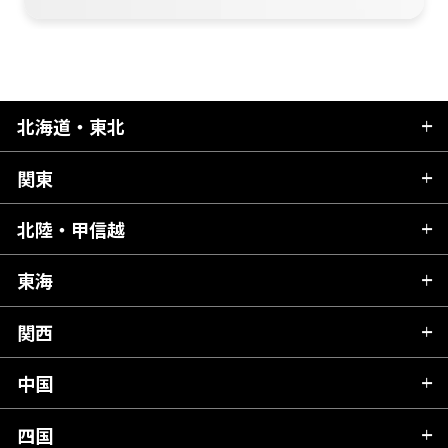
北海道・東北
関東
北海道
青森県
北陸・甲信越
茨城県
秋田県
栃木県
東海
新潟県
山形県
群馬県
富山県
関西
岐阜県
岩手県
埼玉県
石川県
静岡県
中国
滋賀県
宮城県
千葉県
福井県
愛知県
京都府
四国
広島県