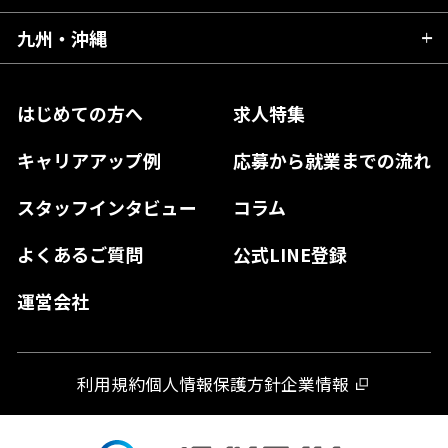
福島県
東京都
山梨県
三重県
大阪府
岡山県
九州・沖縄
愛媛県
神奈川県
長野県
兵庫県
鳥取県
香川県
福岡県
はじめての方へ
求人特集
奈良県
島根県
高知県
佐賀県
キャリアアップ例
応募から就業までの流れ
和歌山県
山口県
徳島県
長崎県
スタッフインタビュー
コラム
大分県
よくあるご質問
公式LINE登録
熊本県
運営会社
宮崎県
鹿児島県
利用規約
個人情報保護方針
企業情報
沖縄県