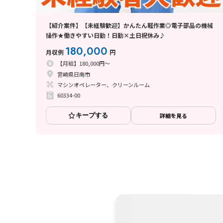
【紹介案件】【未経験歓迎】かんたん軽作業◎電子部品の機械
操作★働きやすい日勤！日勤×土日祝休み♪
180,000
月収例
円
【月給】180,000円～
宮崎県日南市
マシンオペレーター、クリーンルーム
60334-00
キープする
詳細を見る