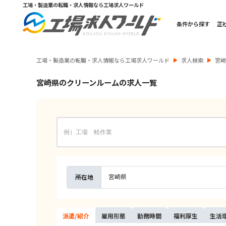
工場・製造業の転職・求人情報なら工場求人ワールド
条件から探す
正
工場・製造業の転職・求人情報なら工場求人ワールド
求人検索
宮
宮崎県のクリーンルームの求人一覧
宮崎県
所在地
派遣/
紹介
雇用
形態
勤務
時間
福利
厚生
生活