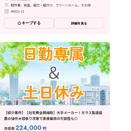
軽作業、検査、組立・組付け、クリーンルーム、その他
46521-11
キープする
詳細を見る
【紹介案件】【社宅費全額補助】大手メーカー！ガラス製造装
置の操作★頑張り次第で直接雇用の可能性も◎
224,000
月収例
円