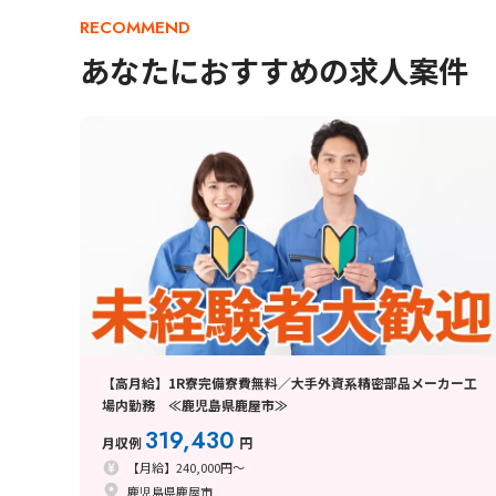
RECOMMEND
あなたにおすすめの求人案件
【高月給】1R寮完備寮費無料／大手外資系精密部品メーカー工
場内勤務 ≪鹿児島県鹿屋市≫
319,430
月収例
円
【月給】240,000円～
鹿児島県鹿屋市