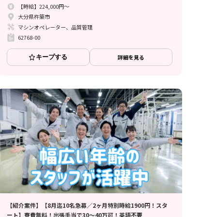
【時給】224,000円～
大分県杵築市
マシンオペレーター、品質管理
62768-00
キープする
詳細を見る
【紹介案件】【8月迄10名急募／2ヶ月特別時給1900円！スタ
ート】寮費無料！出張手当で30～40万可！英語不要