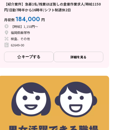
【紹介案件】急募1名/残業ほぼ無しの倉庫作業求人/時給1150
円/日勤7時半から16時半/シフト制週休2日
184,000
月収例
円
【時給】1,150円～
福岡県飯塚市
検査、その他
62649-00
キープする
詳細を見る