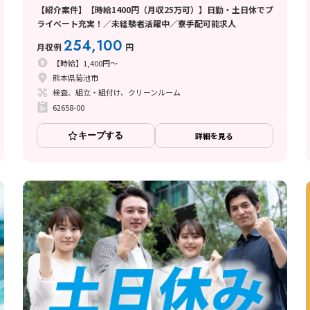
【紹介案件】【時給1400円（月収25万可）】日勤・土日休でプ
ライベート充実！／未経験者活躍中／寮手配可能求人
254,100
月収例
円
【時給】1,400円～
熊本県菊池市
検査、組立・組付け、クリーンルーム
62658-00
キープする
詳細を見る