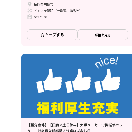
福岡県宗像市
インフラ管理（社員寮、備品等）
60371-01
キープする
詳細を見る
【紹介案件】【日勤×土日休み】大手メーカーで機械オペレー
ター！社宅費全額補助☆残業ほぼなし◎