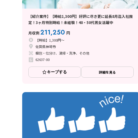
【紹介案件】【時給1,300円】好評に尽き更に延長8月迄入社限
定！3ヶ月特別時給！未経験！40・50代男女活躍中
211,250
月収例
円
【時給】1,300円～
佐賀県神埼市
梱包・仕分け、清掃・洗浄、その他
62637-00
キープする
詳細を見る