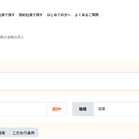
社員で探す
契約社員で探す
はじめての方へ
よくあるご質問
崎県の溶接の求人
溶接
選択
職種
環境
こだ
わり
条件