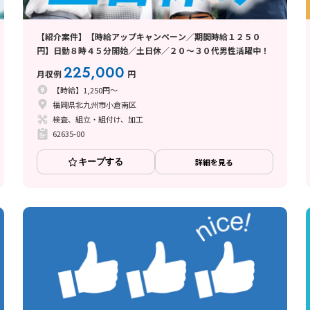
【紹介案件】【時給アップキャンペーン／期間時給１２５０
円】日勤８時４５分開始／土日休／２０～３０代男性活躍中！
225,000
月収例
円
【時給】1,250円～
福岡県北九州市小倉南区
検査、組立・組付け、加工
62635-00
キープする
詳細を見る