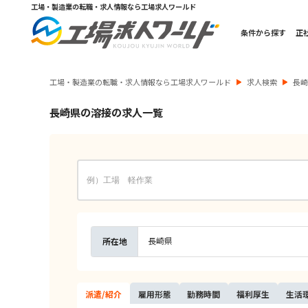
工場・製造業の転職・求人情報なら工場求人ワールド
条件から探す
正
工場・製造業の転職・求人情報なら工場求人ワールド
求人検索
長
長崎県の溶接の求人一覧
長崎県
所在地
派遣/
紹介
雇用
形態
勤務
時間
福利
厚生
生活