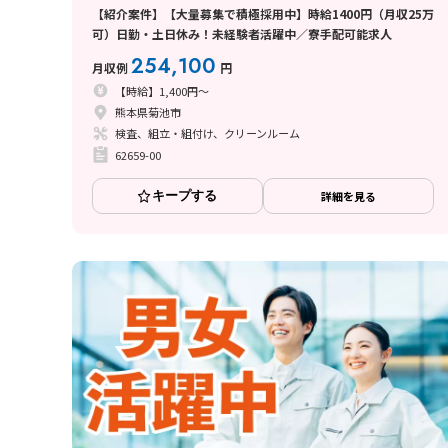
【紹介案件】【大量募集で積極採用中】時給1400円（月収25万
可）日勤・土日休み！未経験者活躍中／寮手配可能求人
254,100
月収例
円
【時給】1,400円～
熊本県菊池市
検査、組立・組付け、クリーンルーム
62659-00
キープする
詳細を見る