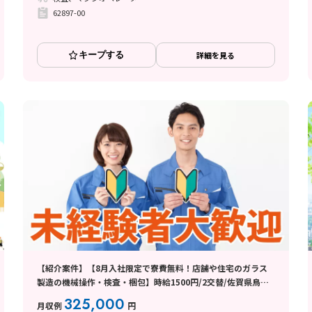
62897-00
キープする
詳細を見る
【紹介案件】【8月入社限定で寮費無料！店舗や住宅のガラス
製造の機械操作・検査・梱包】時給1500円/2交替/佐賀県鳥栖
市曽根崎町/土日休み/未経験から月収例32.5万円以上可能◎8月
325,000
月収例
円
中旬入社