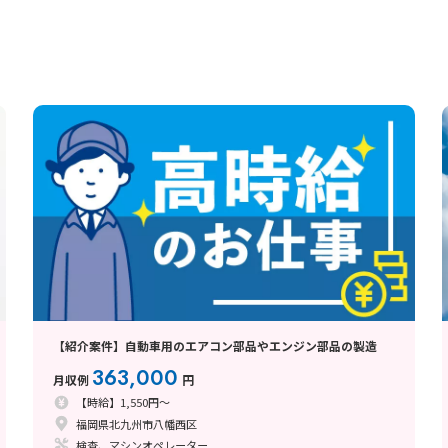
【紹介案件】自動車用のエアコン部品やエンジン部品の製造
363,000
月収例
円
【時給】1,550円～
福岡県北九州市八幡西区
検査、マシンオペレーター